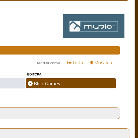
Lista
Mosaico
Mostrar como
EDITORA
Blitz Games