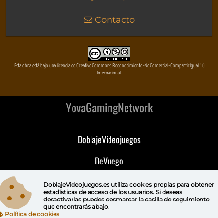
Contacto
Esta obra está bajo una licencia de Creative Commons Reconocimiento-NoComercial-CompartirIgual 4.0
Internacional
YovaGamingNetwork
DoblajeVideojuegos
DeVuego
DeVuego GAL
DoblajeVideojuegos.es utiliza
cookies propias
para obtener
estadísticas de acceso de los usuarios. Si deseas
desactivarlas puedes
desmarcar la casilla de seguimiento
DeVuego LATAM
que encontrarás abajo.
Política de cookies