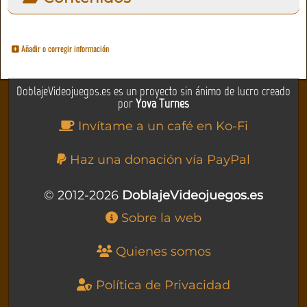
Añadir o corregir información
DoblajeVideojuegos.es es un proyecto sin ánimo de lucro creado
por
Yova Turnes
Invítame a un café en Ko-Fi
Haz una donación vía PayPal
© 2012-2026
DoblajeVideojuegos.es
Sobre la web
Quienes somos
Política de Privacidad