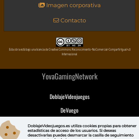
Imagen corporativa
Contacto
Esta obra está bajo una licencia de Creative Commons Reconocimiento-NoComercial-CompartirIgual 4.0
Internacional
YovaGamingNetwork
DoblajeVideojuegos
DeVuego
DeVuego GAL
DoblajeVideojuegos.es utiliza
cookies propias
para obtener
estadísticas de acceso de los usuarios. Si deseas
desactivarlas puedes
desmarcar la casilla de seguimiento
DeVuego LATAM