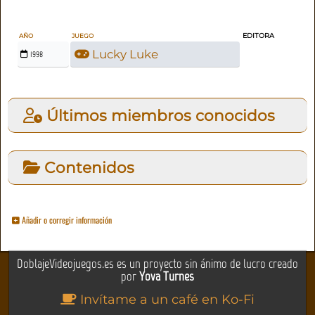
EDITORA
AÑO
JUEGO
Lucky Luke
1998
Últimos miembros conocidos
Contenidos
Añadir o corregir información
DoblajeVideojuegos.es es un proyecto sin ánimo de lucro creado
por
Yova Turnes
Invítame a un café en Ko-Fi