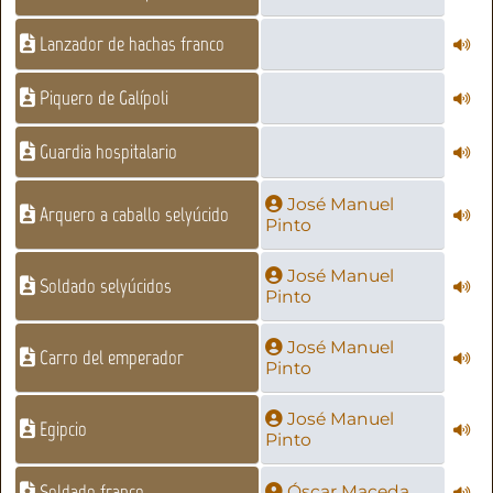
Lanzador de hachas franco
Piquero de Galípoli
Guardia hospitalario
José Manuel
Arquero a caballo selyúcido
Pinto
José Manuel
Soldado selyúcidos
Pinto
José Manuel
Carro del emperador
Pinto
José Manuel
Egipcio
Pinto
Soldado franco
Óscar Maceda