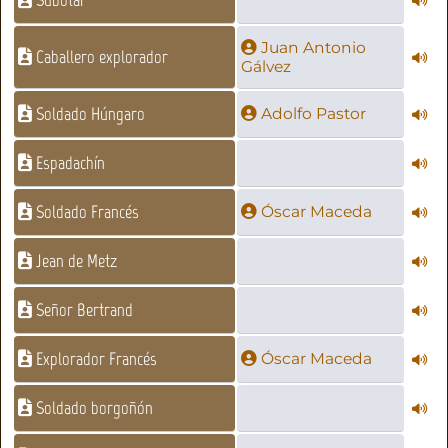
Juan Antonio
Caballero explorador
Gálvez
Soldado Húngaro
Adolfo Pastor
Espadachín
Soldado Francés
Óscar Maceda
Jean de Metz
Señor Bertrand
Explorador Francés
Óscar Maceda
Soldado borgoñón