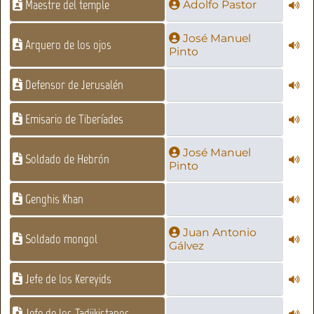
Maestre del temple
Adolfo Pastor
José Manuel
Arquero de los ojos
Pinto
Defensor de Jerusalén
Emisario de Tiberíades
José Manuel
Soldado de Hebrón
Pinto
Genghis Khan
Juan Antonio
Soldado mongol
Gálvez
Jefe de los Kereyids
Jefe de los Tadjikistanos