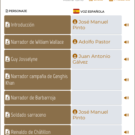
PERSONAJE
VOZ ESPAÑOLA
José Manuel
Introducción
Pinto
Narrador de William Wallace
Adolfo Pastor
Juan Antonio
Guy Josselyne
Gálvez
Narrador campaña de Genghis
Khan
Narrador de Barbarroja
José Manuel
Soldado sarraceno
Pinto
Reinaldo de Châtillon