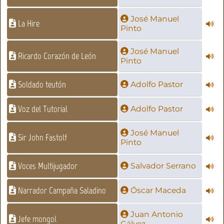
José Manuel
La Hire
Pinto
José Manuel
Ricardo Corazón de León
Pinto
Soldado teutón
Adolfo Pastor
Voz del Tutorial
Adolfo Pastor
José Manuel
Sir John Fastolf
Pinto
Voces Multijugador
Salvador Serrano
Narrador Campaña Saladino
Óscar Maceda
Juan Antonio
Jefe mongol
Gálvez