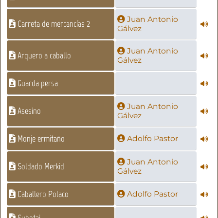
Juan Antonio
Carreta de mercancías 2
Gálvez
Juan Antonio
Arquero a caballo
Gálvez
Guarda persa
Juan Antonio
Asesino
Gálvez
Monje ermitaño
Adolfo Pastor
Juan Antonio
Soldado Merkid
Gálvez
Caballero Polaco
Adolfo Pastor
Subotai