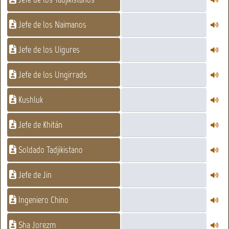
Jefe de los Naimanos
Jefe de los Uigures
Jefe de los Ungirrads
Kushluk
Jefe de Khitán
Soldado Tadjikistano
Jefe de Jin
Ingeniero Chino
Sha Jorezm