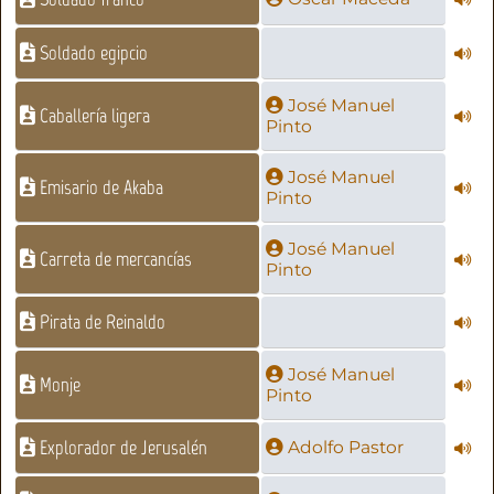
Soldado egipcio
José Manuel
Caballería ligera
Pinto
José Manuel
Emisario de Akaba
Pinto
José Manuel
Carreta de mercancías
Pinto
Pirata de Reinaldo
José Manuel
Monje
Pinto
Explorador de Jerusalén
Adolfo Pastor