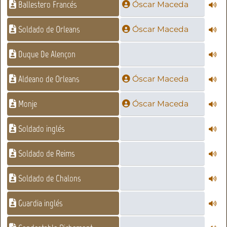
Ballestero Francés
Óscar Maceda
Soldado de Orleans
Óscar Maceda
Duque De Alençon
Aldeano de Orleans
Óscar Maceda
Monje
Óscar Maceda
Soldado inglés
Soldado de Reims
Soldado de Chalons
Guardia inglés