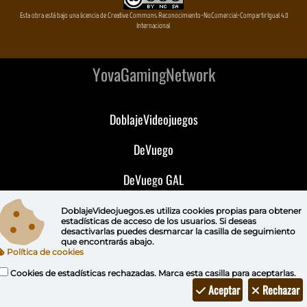
Esta obra está bajo una licencia de Creative Commons Reconocimiento-NoComercial-CompartirIgual 4.0
Internacional
YovaGamingNetwork
DoblajeVideojuegos
DeVuego
DeVuego GAL
DeVuego LATAM
DoblajeVideojuegos.es utiliza
cookies propias
para obtener
estadísticas de acceso de los usuarios. Si deseas
desactivarlas puedes
desmarcar la casilla de seguimiento
DeVuego Portugal
que encontrarás abajo.
Política de cookies
Cookies de estadísticas rechazadas. Marca esta casilla para aceptarlas.
Aceptar
Rechazar