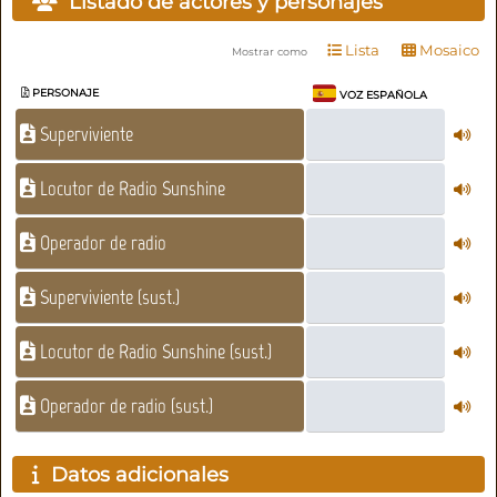
Listado de actores y personajes
Lista
Mosaico
Mostrar como
PERSONAJE
VOZ ESPAÑOLA
Superviviente
Locutor de Radio Sunshine
Operador de radio
Superviviente (sust.)
Locutor de Radio Sunshine (sust.)
Operador de radio (sust.)
Datos adicionales