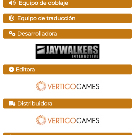
Equipo de doblaje
Equipo de traducción
Desarrolladora
Editora
Distribuidora