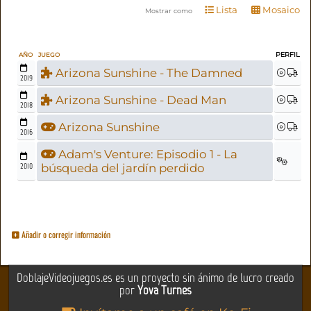
Lista
Mosaico
Mostrar como
PERFIL
AÑO
JUEGO
Arizona Sunshine - The Damned
2019
Arizona Sunshine - Dead Man
2018
Arizona Sunshine
2016
Adam's Venture: Episodio 1 - La
2010
búsqueda del jardín perdido
Añadir o corregir información
DoblajeVideojuegos.es es un proyecto sin ánimo de lucro creado
por
Yova Turnes