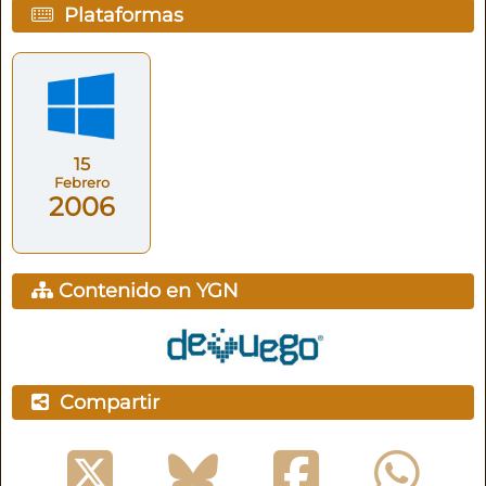
Plataformas
15
Febrero
2006
Contenido en YGN
Compartir