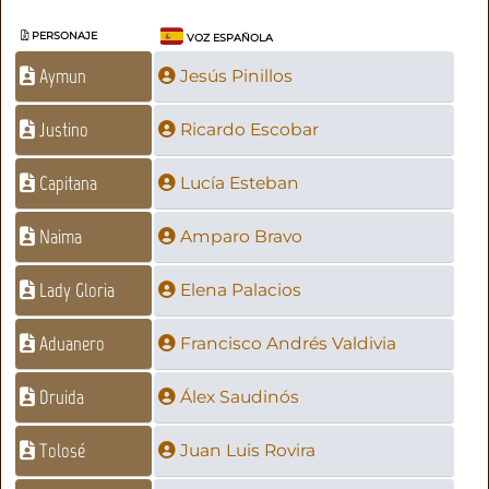
PERSONAJE
VOZ ESPAÑOLA
Aymun
Jesús Pinillos
Justino
Ricardo Escobar
Capitana
Lucía Esteban
Naima
Amparo Bravo
Lady Gloria
Elena Palacios
Aduanero
Francisco Andrés Valdivia
Druida
Álex Saudinós
Tolosé
Juan Luis Rovira