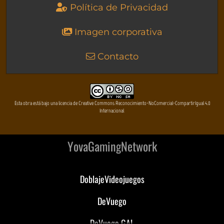
Política de Privacidad
Imagen corporativa
Contacto
Esta obra está bajo una licencia de Creative Commons Reconocimiento-NoComercial-CompartirIgual 4.0
Internacional
YovaGamingNetwork
DoblajeVideojuegos
DeVuego
DeVuego GAL