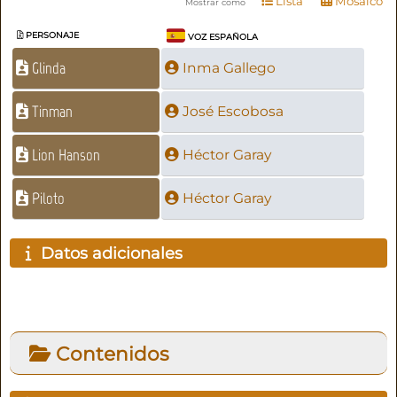
Lista
Mosaico
Mostrar como
PERSONAJE
VOZ ESPAÑOLA
Glinda
Inma Gallego
Tinman
José Escobosa
Lion Hanson
Héctor Garay
Piloto
Héctor Garay
Datos adicionales
Contenidos