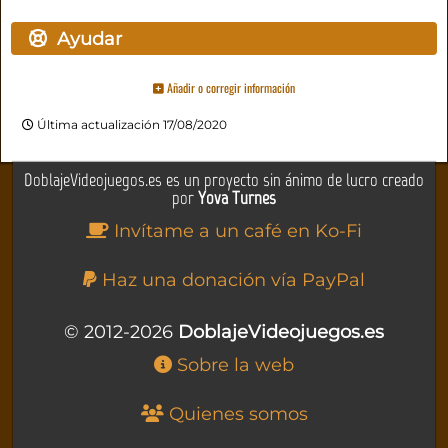
Ayudar
Añadir o corregir información
Última actualización 17/08/2020
DoblajeVideojuegos.es es un proyecto sin ánimo de lucro creado
por
Yova Turnes
Invítame a un café en Ko-Fi
Haz una donación vía PayPal
© 2012-2026
DoblajeVideojuegos.es
Sobre la web
Quienes somos