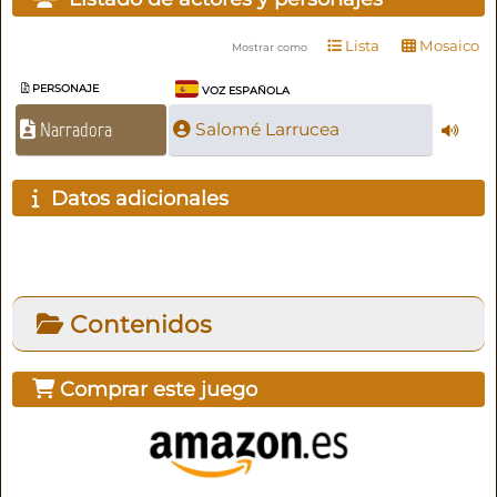
Lista
Mosaico
Mostrar como
PERSONAJE
VOZ ESPAÑOLA
Narradora
Salomé Larrucea
Datos adicionales
Contenidos
Comprar este juego