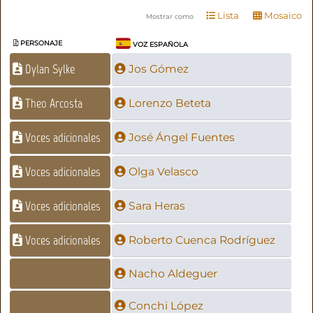
Lista
Mosaico
Mostrar como
PERSONAJE
VOZ ESPAÑOLA
Dylan Sylke
Jos Gómez
Theo Arcosta
Lorenzo Beteta
Voces adicionales
José Ángel Fuentes
Voces adicionales
Olga Velasco
Voces adicionales
Sara Heras
Voces adicionales
Roberto Cuenca Rodríguez
Nacho Aldeguer
Conchi López