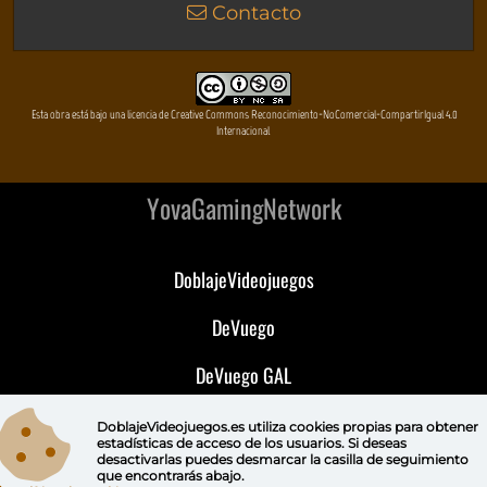
Contacto
Esta obra está bajo una licencia de Creative Commons Reconocimiento-NoComercial-CompartirIgual 4.0
Internacional
YovaGamingNetwork
DoblajeVideojuegos
DeVuego
DeVuego GAL
DeVuego LATAM
DoblajeVideojuegos.es utiliza
cookies propias
para obtener
estadísticas de acceso de los usuarios. Si deseas
desactivarlas puedes
desmarcar la casilla de seguimiento
DeVuego Portugal
que encontrarás abajo.