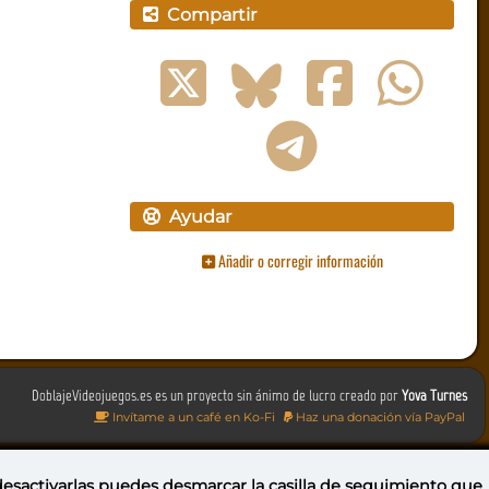
Compartir
Ayudar
Añadir o corregir información
DoblajeVideojuegos.es es un proyecto sin ánimo de lucro creado por
Yova Turnes
Invítame a un café en Ko-Fi
Haz una donación vía PayPal
 desactivarlas puedes
desmarcar la casilla de seguimiento
que