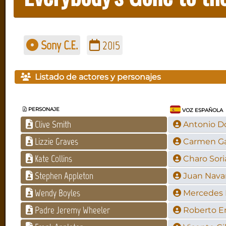
Sony C.E.
2015
Listado de actores y personajes
PERSONAJE
VOZ ESPAÑOLA
Clive Smith
Antonio 
Lizzie Graves
Carmen G
Kate Collins
Charo Sori
Stephen Appleton
Juan Navar
Wendy Boyles
Mercedes 
Padre Jeremy Wheeler
Roberto E