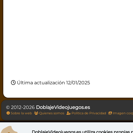
Última actualización 12/01/2025
© 2012-2026
DoblajeVideojuegos.es
Sobre la web
Quienes somos
Política de Privacidad
Imagen corp
DoblajeVideojuegos.es utiliza
cookies propias
p