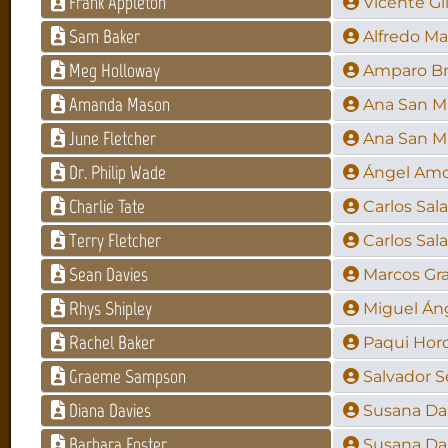
Frank Appleton
Vicente Gi
Sam Baker
Alfredo Ma
Meg Holloway
Amparo Br
Amanda Mason
Ana San Mi
June Fletcher
Ana San Mi
Dr. Philip Wade
Ángel Amo
Charlie Tate
Carlos Sa
Terry Fletcher
Carlos Sa
Sean Davies
Marcos Gr
Rhys Shipley
Miguel Án
Rachel Baker
Paqui Hor
Graeme Sampson
Salvador S
Diana Davies
Susana D
Barbara Foster
Susana D