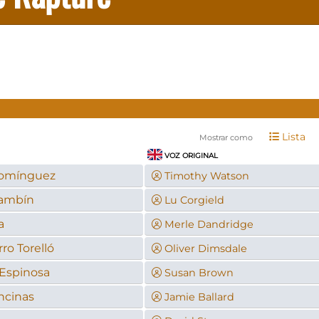
Lista
Mostrar como
VOZ ORIGINAL
Domínguez
Timothy Watson
ambín
Lu Corgield
a
Merle Dandridge
ro Torelló
Oliver Dimsdale
Espinosa
Susan Brown
ncinas
Jamie Ballard