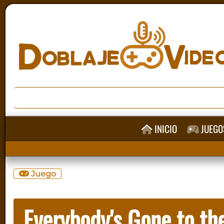
INICIO
JUEGO
Juego
Everybody's Gone to th