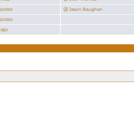
scoso
Jason Baughan
scoso
cajo