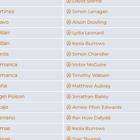
l
David Sterne
rtínez
Simon Lenagan
avo
Alison Dowling
llán
Lydia Leonard
llán
Kezia Burrows
rós
Simon Chandler
lamanca
Victor McGuire
lamanca
Timothy Watson
aña
Matthew Aubrey
gel Poison
Jonathan Bailey
cajo
Aimee-Ffion Edwards
errano
Ifan Huw Dafydd
amas
Kezia Burrows
amas
Sian Thomas