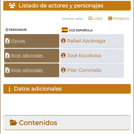
Listado de actores y personajes
Lista
Mosaico
Mostrar como
PERSONAJE
VOZ ESPAÑOLA
Ulysses
Rafael Azcárraga
Voces adicionales
José Escobosa
Voces adicionales
Pilar Coronado
Datos adicionales
Contenidos