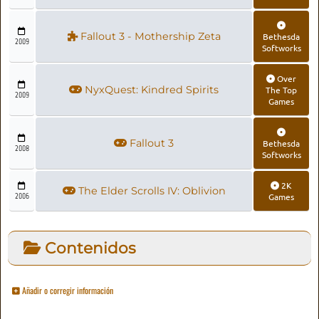
Fallout 3 - Mothership Zeta
Bethesda
2009
Softworks
Over
NyxQuest: Kindred Spirits
The Top
2009
Games
Fallout 3
Bethesda
2008
Softworks
2K
The Elder Scrolls IV: Oblivion
2006
Games
Contenidos
Añadir o corregir información