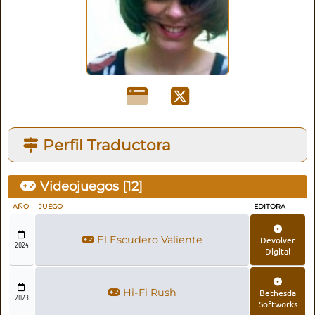
Perfil Traductora
Videojuegos [
12
]
AÑO
JUEGO
EDITORA
El Escudero Valiente
Devolver
2024
Digital
Hi-Fi Rush
Bethesda
2023
Softworks