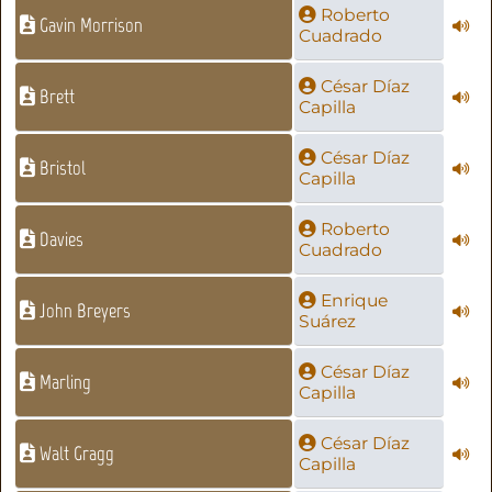
Roberto
Gavin Morrison
Cuadrado
César Díaz
Brett
Capilla
César Díaz
Bristol
Capilla
Roberto
Davies
Cuadrado
Enrique
John Breyers
Suárez
César Díaz
Marling
Capilla
César Díaz
Walt Gragg
Capilla