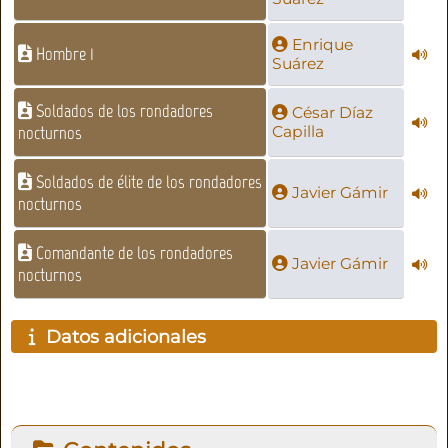
Enrique
Hombre 1
Suárez
Soldados de los rondadores
César Díaz
nocturnos
Capilla
Soldados de élite de los rondadores
Javier Gámir
nocturnos
Comandante de los rondadores
Javier Gámir
nocturnos
Datos adicionales