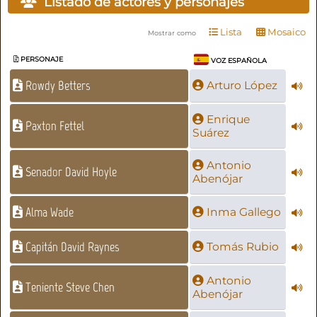
Listado de actores y personajes
Lista
Mosaico
Mostrar como
PERSONAJE
VOZ ESPAÑOLA
Rowdy Betters
Arturo López
Enrique
Paxton Fettel
Suárez
Antonio
Senador David Hoyle
Abenójar
Alma Wade
Inma Gallego
Capitán David Raynes
Tomás Rubio
Antonio
Teniente Steve Chen
Abenójar