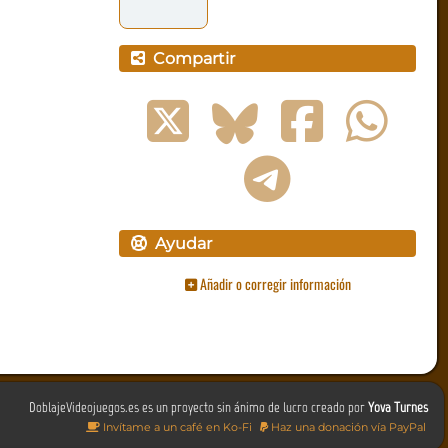
Compartir
Ayudar
Añadir o corregir información
DoblajeVideojuegos.es es un proyecto sin ánimo de lucro creado por
Yova Turnes
Invítame a un café en Ko-Fi
Haz una donación vía PayPal