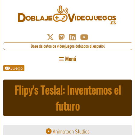
Base de datos de videojuegos doblados al español
Menú
Juego
Flipy's Tesla!: Inventemos el
futuro
Animatoon Studios