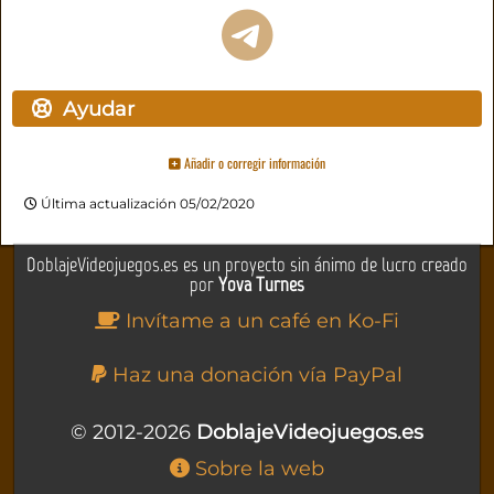
Ayudar
Añadir o corregir información
Última actualización 05/02/2020
DoblajeVideojuegos.es es un proyecto sin ánimo de lucro creado
por
Yova Turnes
Invítame a un café en Ko-Fi
Haz una donación vía PayPal
© 2012-2026
DoblajeVideojuegos.es
Sobre la web