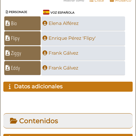
Lista
Mosaico
Mostrar como
PERSONAJE
VOZ ESPAÑOLA
Bio
Elena Alférez
Flipy
Enrique Pérez 'Flipy'
Ziggy
Frank Gálvez
Eddy
Frank Gálvez
Datos adicionales
Contenidos