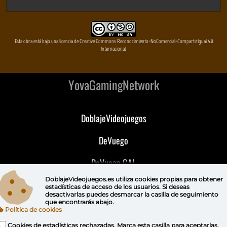
Esta obra está bajo una licencia de Creative Commons Reconocimiento-NoComercial-CompartirIgual 4.0
Internacional
YovaGamingNetwork
DoblajeVideojuegos
DeVuego
DeVuego GAL
DoblajeVideojuegos.es utiliza
cookies propias
para obtener
DeVuego LATAM
estadísticas de acceso de los usuarios. Si deseas
desactivarlas puedes
desmarcar la casilla de seguimiento
que encontrarás abajo.
DeVuego Portugal
Política de cookies
Cookies de estadísticas rechazadas. Marca esta casilla para aceptarlas.