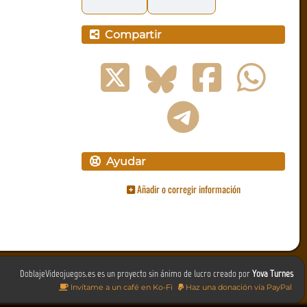
Compartir
Ayudar
Añadir o corregir información
DoblajeVideojuegos.es es un proyecto sin ánimo de lucro creado por
Yova Turnes
Invítame a un café en Ko-Fi
Haz una donación vía PayPal