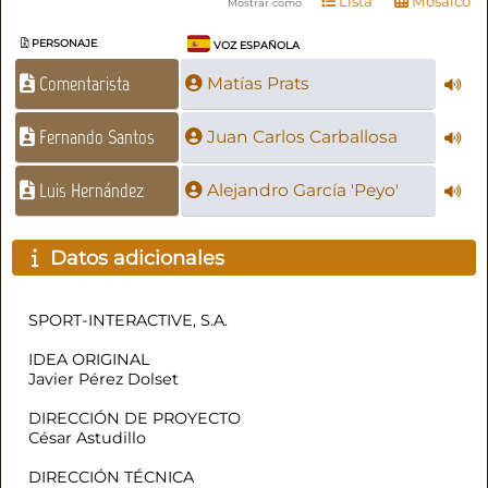
Lista
Mosaico
Mostrar como
PERSONAJE
VOZ ESPAÑOLA
Comentarista
Matías Prats
Fernando Santos
Juan Carlos Carballosa
Luis Hernández
Alejandro García 'Peyo'
Datos adicionales
SPORT-INTERACTIVE, S.A.
IDEA ORIGINAL
Javier Pérez Dolset
DIRECCIÓN DE PROYECTO
César Astudillo
DIRECCIÓN TÉCNICA