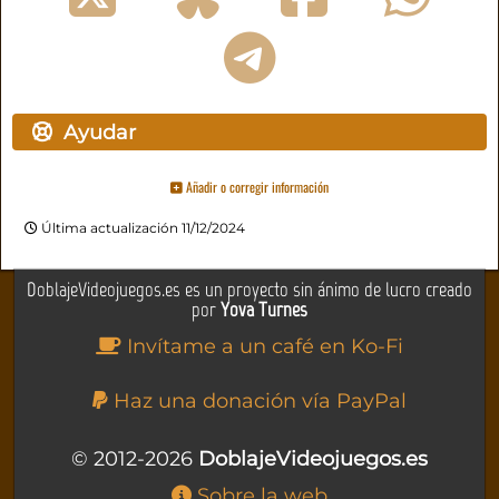
Ayudar
Añadir o corregir información
Última actualización 11/12/2024
DoblajeVideojuegos.es es un proyecto sin ánimo de lucro creado
por
Yova Turnes
Invítame a un café en Ko-Fi
Haz una donación vía PayPal
© 2012-2026
DoblajeVideojuegos.es
Sobre la web