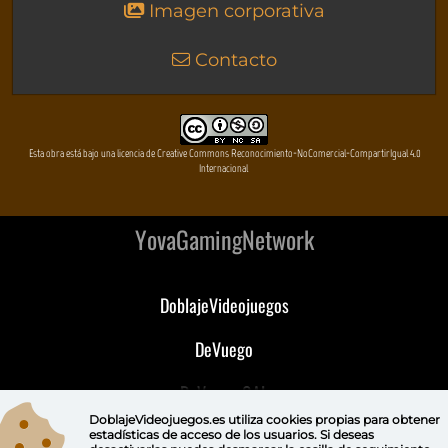
Imagen corporativa
Contacto
Esta obra está bajo una licencia de Creative Commons Reconocimiento-NoComercial-CompartirIgual 4.0
Internacional
YovaGamingNetwork
DoblajeVideojuegos
DeVuego
DeVuego GAL
DoblajeVideojuegos.es utiliza
cookies propias
para obtener
DeVuego LATAM
estadísticas de acceso de los usuarios. Si deseas