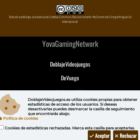
Esta obra está bajo una licencia de Creative Commons Reconocimiento-NoComercial-CompartirIgual 4.0
Internacional
YovaGamingNetwork
DoblajeVideojuegos
DeVuego
DeVuego GAL
DoblajeVideojuegos.es utiliza
cookies propias
para obtener
DeVuego LATAM
estadísticas de acceso de los usuarios. Si deseas
desactivarlas puedes
desmarcar la casilla de seguimiento
que encontrarás abajo.
DeVuego Portugal
Política de cookies
Cookies de estadísticas rechazadas. Marca esta casilla para aceptarlas.
Aceptar
Rechazar