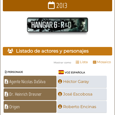
2013
Listado de actores y personajes
Lista
Mosaico
Mostrar como
PERSONAJE
VOZ ESPAÑOLA
Agente Nicolas DaSilva
Héctor Garay
Dr. Heinrich Dresner
José Escobosa
Origen
Roberto Encinas