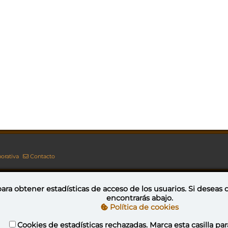
orativa
Contacto
ara obtener estadísticas de acceso de los usuarios. Si deseas
encontrarás abajo.
Esta obra está bajo una licencia de Creative Commons Reconocimiento-NoComercial-CompartirIgual 4.0 Internacional
Política de cookies
Cookies de estadísticas rechazadas. Marca esta casilla par