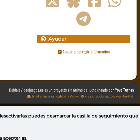
Ayudar
Añadir o corregir información
DoblajeVideojuegos.es es un proyecto sin ánimo de lucro creado por
Yova Turnes
Invítame a un café en Ko-Fi
Haz una donación vía PayPal
 desactivarlas puedes
desmarcar la casilla de seguimiento
que
a aceptarlas.