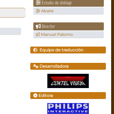
Estudio de doblaje
Abaira
Director
Manuel Palomo
Equipo de traducción
Desarrolladora
Editora