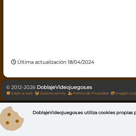
Última actualización 18/04/2024
© 2012-2026
DoblajeVideojuegos.es
Sobre la web
Quienes somos
Política de Privacidad
Imagen corp
DoblajeVideojuegos.es utiliza
cookies propias
p