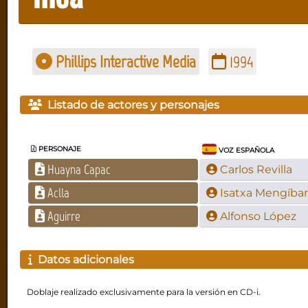
Phillips Interactive Media
1994
Listado de actores y personajes
PERSONAJE
VOZ ESPAÑOLA
Huayna Capac
Carlos Revilla
Aclla
Isatxa Mengíbar
Aguirre
Alfonso López
Datos adicionales
Doblaje realizado exclusivamente para la versión en CD-i.