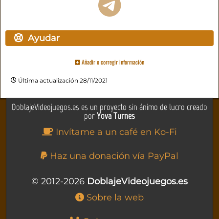
Ayudar
Añadir o corregir información
Última actualización 28/11/2021
DoblajeVideojuegos.es es un proyecto sin ánimo de lucro creado
por
Yova Turnes
Invítame a un café en Ko-Fi
Haz una donación vía PayPal
© 2012-2026
DoblajeVideojuegos.es
Sobre la web