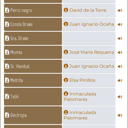
Perro negro
David de la Torre
Conde Drake
Juan Ignacio Ocaña
Sra. Drake
Momia
José María Requena
Sr. Hanibal
Juan Ignacio Ocaña
Metrita
Elsa Pinillos
Inmaculada
Telín
Palomares
Inmaculada
Destropa
Palomares