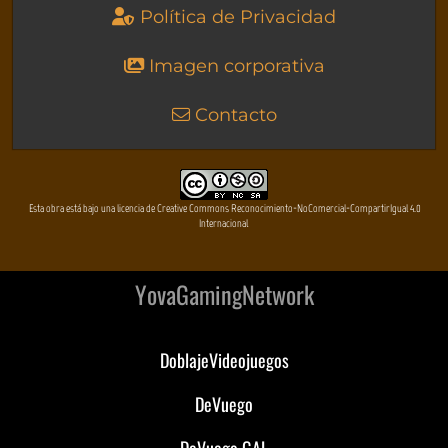
Política de Privacidad
Imagen corporativa
Contacto
Esta obra está bajo una licencia de Creative Commons Reconocimiento-NoComercial-CompartirIgual 4.0
Internacional
YovaGamingNetwork
DoblajeVideojuegos
DeVuego
DeVuego GAL