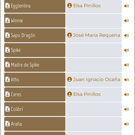
Egglentina
Elsa Pinillos
Winnie
Sapo Dragón
José María Requena
Spike
Madre de Spike
Attis
Juan Ignacio Ocaña
Ceres
Elsa Pinillos
Colibrí
Araña