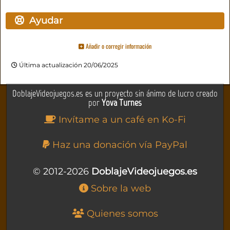
Ayudar
Añadir o corregir información
Última actualización 20/06/2025
DoblajeVideojuegos.es es un proyecto sin ánimo de lucro creado
por
Yova Turnes
Invítame a un café en Ko-Fi
Haz una donación vía PayPal
© 2012-2026
DoblajeVideojuegos.es
Sobre la web
Quienes somos