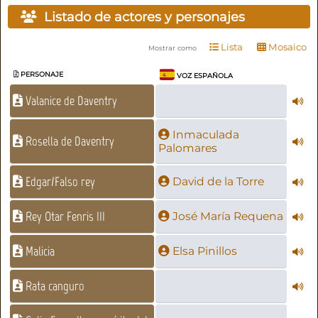
Listado de actores y personajes
Lista
Mosaico
Mostrar como
PERSONAJE
VOZ ESPAÑOLA
Valanice de Daventry
Inmaculada
Rosella de Daventry
Palomares
Edgar/Falso rey
David de la Torre
Rey Otar Fenris III
José María Requena
Malicia
Elsa Pinillos
Rata canguro