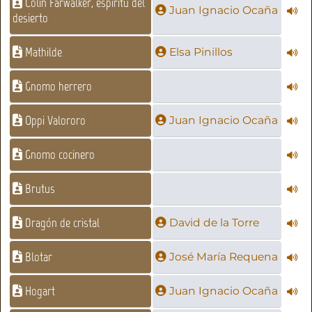
Colin Farwalker, espíritu del
Juan Ignacio Ocaña
desierto
Mathilde
Elsa Pinillos
Gnomo herrero
Oppi Valororo
Juan Ignacio Ocaña
Gnomo cocinero
Brutus
Dragón de cristal
David de la Torre
Blotar
José María Requena
Hogart
Juan Ignacio Ocaña