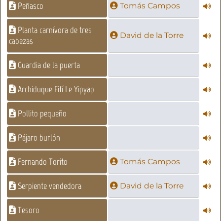
Peñasco
Tomás Campos
Planta carnívora de tres
David de la Torre
cabezas
Guardia de la puerta
Archiduque Fifí Le Yipyap
Pollito pequeño
Pájaro burlón
Fernando Torito
Tomás Campos
Serpiente vendedora
David de la Torre
Tesoro