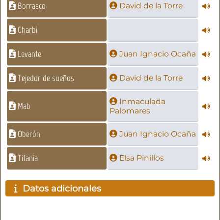
Borrasco
David de la Torre
Gharbi
Levante
Juan Ignacio Ocaña
Tejedor de sueños
David de la Torre
Inmaculada
Mab
Palomares
Oberón
Juan Ignacio Ocaña
Titania
Elsa Pinillos
Datos adicionales