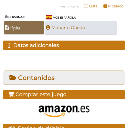
Lista
Mosaico
Mostrar como
PERSONAJE
VOZ ESPAÑOLA
Ryder
Mariano García
Datos adicionales
Contenidos
Comprar este juego