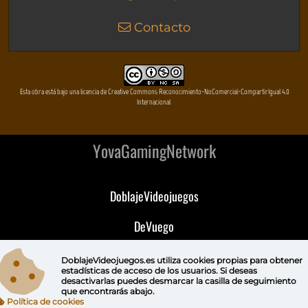
Contacto
Esta obra está bajo una licencia de Creative Commons Reconocimiento-NoComercial-CompartirIgual 4.0
Internacional
YovaGamingNetwork
DoblajeVideojuegos
DeVuego
DeVuego GAL
DoblajeVideojuegos.es utiliza
cookies propias
para obtener
estadísticas de acceso de los usuarios. Si deseas
desactivarlas puedes
desmarcar la casilla de seguimiento
DeVuego LATAM
que encontrarás abajo.
Política de cookies