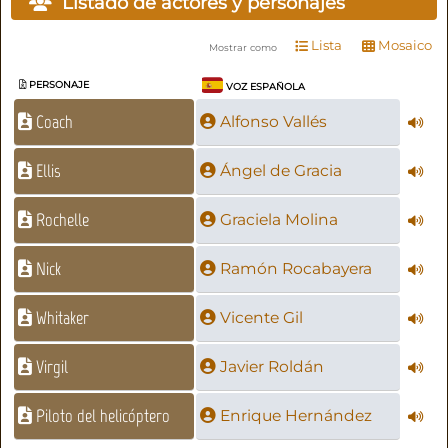
Listado de actores y personajes
Lista
Mosaico
Mostrar como
PERSONAJE
VOZ ESPAÑOLA
Coach
Alfonso Vallés
Ellis
Ángel de Gracia
Rochelle
Graciela Molina
Nick
Ramón Rocabayera
Whitaker
Vicente Gil
Virgil
Javier Roldán
Piloto del helicóptero
Enrique Hernández