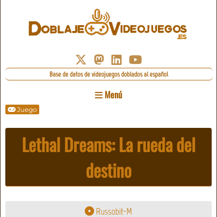
Base de datos de videojuegos doblados al español
Menú
Juego
Lethal Dreams: La rueda del
destino
Russobit-M