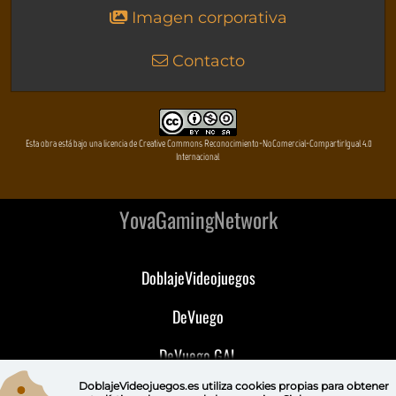
Imagen corporativa
Contacto
Esta obra está bajo una licencia de Creative Commons Reconocimiento-NoComercial-CompartirIgual 4.0
Internacional
YovaGamingNetwork
DoblajeVideojuegos
DeVuego
DeVuego GAL
DoblajeVideojuegos.es utiliza
cookies propias
para obtener
DeVuego LATAM