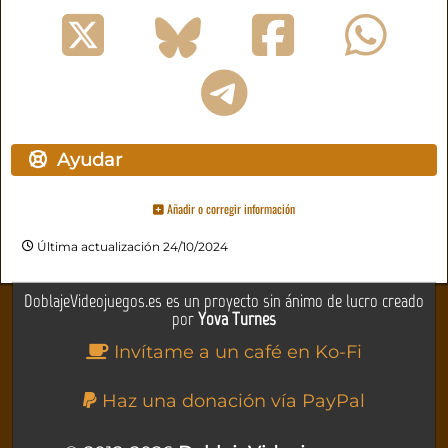
Ayudar
Añadir o corregir información
Última actualización 24/10/2024
DoblajeVideojuegos.es es un proyecto sin ánimo de lucro creado
por
Yova Turnes
Invítame a un café en Ko-Fi
Haz una donación vía PayPal