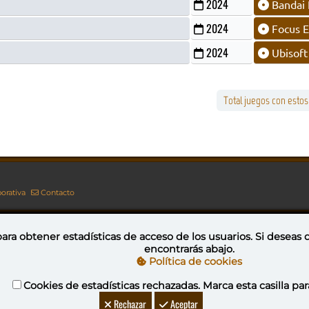
2024
Bandai
2024
Focus E
2024
Ubisoft
Total juegos con esto
orativa
Contacto
ara obtener estadísticas de acceso de los usuarios. Si deseas
encontrarás abajo.
Esta obra está bajo una licencia de Creative Commons Reconocimiento-NoComercial-CompartirIgual 4.0 Internacional
Política de cookies
Cookies de estadísticas rechazadas. Marca esta casilla par
YovaGamingNetwork
Rechazar
Aceptar