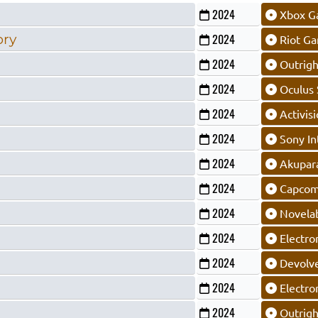
2024
Xbox G
ory
2024
Riot G
2024
Outrig
2024
Oculus 
2024
Activis
2024
Sony In
2024
Akupar
2024
Capco
2024
Novela
2024
Electron
2024
Devolve
2024
Electron
2024
Outrig