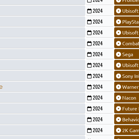
2024
Ubisoft
2024
PlaySta
2024
Ubisoft
2024
Combat
2024
Sega
2024
Ubisoft
2024
Sony In
e
2024
Warner 
2024
Nacon
2024
Future 
2024
Behavio
2024
2K Gam