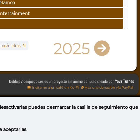
 Namco
ntertainment
2025
s parámetros:
41
DoblajeVideojuegos.es es un proyecto sin ánimo de lucro creado por
Yova Turnes
Invítame a un café en Ko-Fi
Haz una donación vía PayPal
 desactivarlas puedes
desmarcar la casilla de seguimiento
que
a aceptarlas.