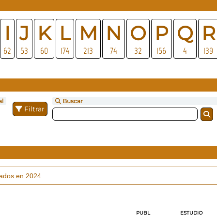
I
J
K
L
M
N
O
P
Q
R
62
53
60
174
213
74
32
156
4
139
al
Buscar
Filtrar
cados en 2024
PUBL
ESTUDIO