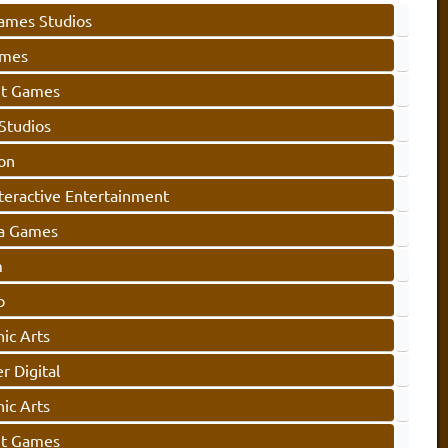
ames Studios
ames
ht Games
Studios
ion
teractive Entertainment
a Games
m
b
ic Arts
r Digital
ic Arts
ht Games