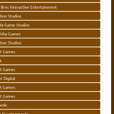
Bros Interactive Entertainment
tion Studios
a Game Studios
iba Games
tion Studios
ht Games
k
ht Games
r Digital
ht Games
ht Games
rdic
r Developments