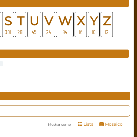
S
T
U
V
W
X
Y
Z
301
281
45
24
84
16
10
12
Lista
Mosaico
Mostrar como