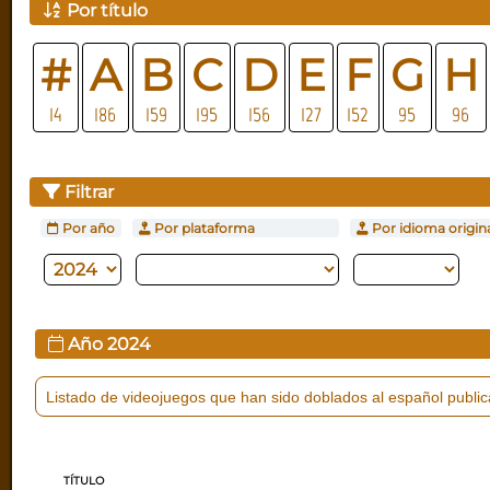
Por título
#
A
B
C
D
E
F
G
H
14
186
159
195
156
127
152
95
96
Filtrar
Por año
Por plataforma
Por idioma origin
Año
2024
Listado de videojuegos que han sido doblados al español publi
TÍTULO