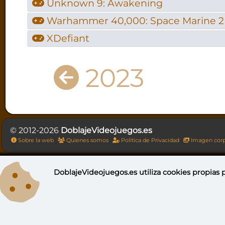
Unknown 9: Awakening
Warhammer 40,000: Space Marine 2
XDefiant
2023
© 2012-2026
DoblajeVideojuegos.es
Sobre la web
Quienes somos
Política de Privacidad
Imagen corp
DoblajeVideojuegos.es utiliza
cookies propias
p