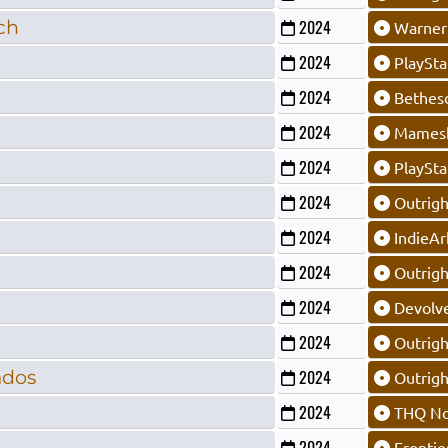
ch
2024
Warner 
2024
PlaySta
2024
Bethesd
2024
Mamesh
2024
PlaySta
2024
Outrig
2024
IndieAr
2024
Outrig
2024
Devolve
2024
Outrig
ados
2024
Outrig
2024
THQ No
2024
Frontie