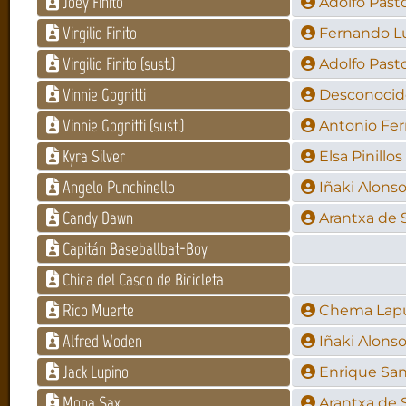
Joey Finito
Adolfo Past
Virgilio Finito
Fernando L
Virgilio Finito (sust.)
Adolfo Past
Vinnie Gognitti
Desconocid
Vinnie Gognitti (sust.)
Antonio Fe
Kyra Silver
Elsa Pinillos
Angelo Punchinello
Iñaki Alons
Candy Dawn
Arantxa de 
Capitán Baseballbat-Boy
Chica del Casco de Bicicleta
Rico Muerte
Chema Lap
Alfred Woden
Iñaki Alons
Jack Lupino
Enrique Sa
Mona Sax
Arantxa de 