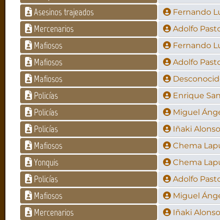
Asesinos trajeados
Fernando L
Mercenarios
Adolfo Past
Mafiosos
Fernando L
Mafiosos
Adolfo Past
Mafiosos
Desconocid
Policías
Enrique Sa
Policías
Miguel Ánge
Policías
Iñaki Alons
Mafiosos
Chema Lap
Yonquis
Chema Lap
Policías
Adolfo Past
Mafiosos
Miguel Ánge
Mercenarios
Iñaki Alons