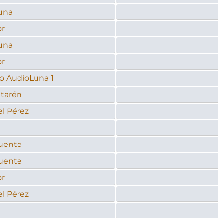
una
or
una
or
o AudioLuna 1
ntarén
l Pérez
o
uente
uente
or
l Pérez
o