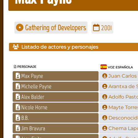
Gathering of Developers
2001
Listado de actores y personajes
PERSONAJE
VOZ ESPAÑOLA
Max Payne
Juan Carlos
Michelle Payne
Arantxa de 
Alex Balder
Adolfo Past
Nicole Horne
Mayte Torre
B.B.
Desconocid
Jim Bravura
Chema Lap