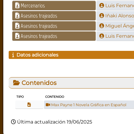
Mercenarios
Luis Fernan
Asesinos trajeados
Iñaki Alons
Asesinos trajeados
Miguel Ánge
Asesinos trajeados
Luis Fernan
Datos adicionales
Contenidos
TIPO
CONTENIDO
Max Payne 1 Novela Gráfica en Español
Última actualización 19/06/2025