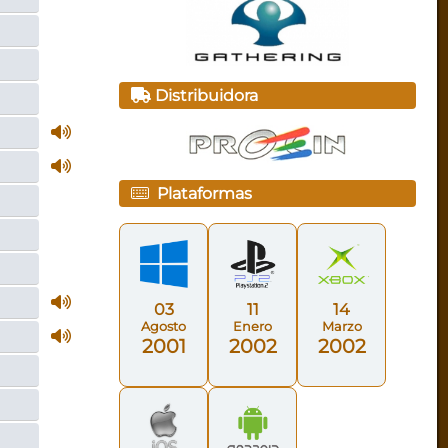
Distribuidora
Plataformas
03
11
14
Agosto
Enero
Marzo
2001
2002
2002