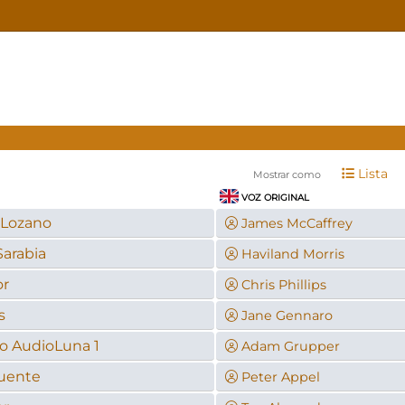
Lista
Mostrar como
VOZ ORIGINAL
 Lozano
James McCaffrey
Sarabia
Haviland Morris
or
Chris Phillips
s
Jane Gennaro
o AudioLuna 1
Adam Grupper
uente
Peter Appel