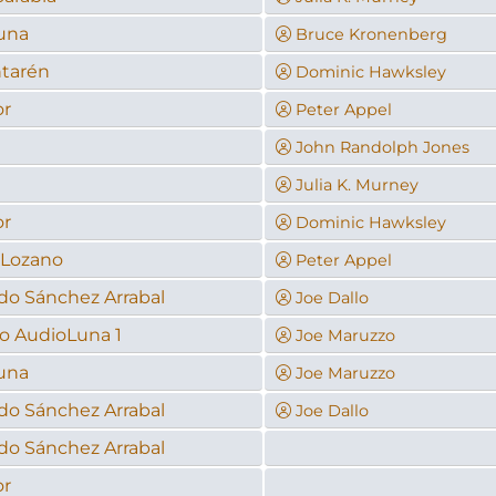
una
Bruce Kronenberg
ntarén
Dominic Hawksley
or
Peter Appel
John Randolph Jones
Julia K. Murney
or
Dominic Hawksley
 Lozano
Peter Appel
do Sánchez Arrabal
Joe Dallo
o AudioLuna 1
Joe Maruzzo
una
Joe Maruzzo
do Sánchez Arrabal
Joe Dallo
do Sánchez Arrabal
or