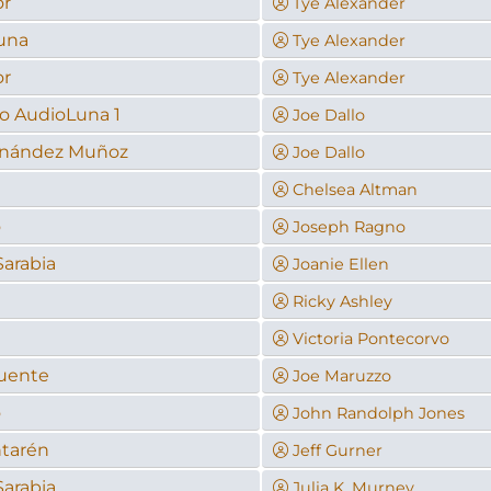
or
Tye Alexander
una
Tye Alexander
or
Tye Alexander
o AudioLuna 1
Joe Dallo
rnández Muñoz
Joe Dallo
Chelsea Altman
o
Joseph Ragno
Sarabia
Joanie Ellen
Ricky Ashley
Victoria Pontecorvo
uente
Joe Maruzzo
o
John Randolph Jones
ntarén
Jeff Gurner
Sarabia
Julia K. Murney