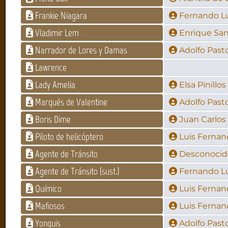
Frankie Niagara
Fernando L
Vladimir Lem
Enrique Sa
Narrador de Lores y Damas
Adolfo Past
Lawrence
Lady Amelia
Elsa Pinillos
Marqués de Valentine
Adolfo Past
Boris Dime
Juan Carlos
Piloto de helicóptero
Luis Fernan
Agente de Tránsito
Desconocid
Agente de Tránsito (sust.)
Fernando L
Químico
Luis Fernan
Mafiosos
Luis Fernan
Yonquis
Adolfo Past