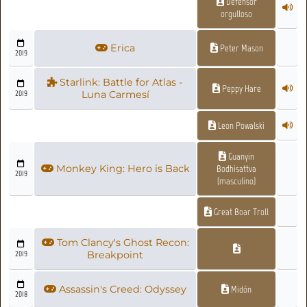
Defensor
orgulloso
Erica
Peter Mason
2019
Starlink: Battle for Atlas -
Peppy Hare
2019
Luna Carmesí
Leon Powalski
Guanyin
Monkey King: Hero is Back
Bodhisattva
2019
(masculino)
Great Boar Troll
Tom Clancy's Ghost Recon:
2019
Breakpoint
Assassin's Creed: Odyssey
Midón
2018