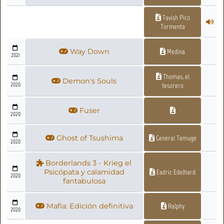
Tavish Pico
Tormenta
Way Down
Medina
2021
Thomas, el
Demon's Souls
2020
tesorero
Fuser
2020
Ghost of Tsushima
General Temuge
2020
Borderlands 3 - Krieg el
Psicópata y calamidad
Eadric Edelhard
2020
fantabulosa
Mafia: Edición definitiva
Ralphy
2020