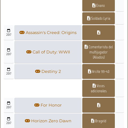
Enano
Soldado Lyria
Assassin's Creed: Origins
2017
Comentarista del
Call of Duty: WWII
multijugador
2017
(Aliados)
Destiny 2
Arcite 99-40
2017
Voces
adicionales
For Honor
2017
Horizon Zero Dawn
Brageld
2017