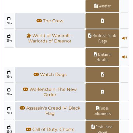
Wooster
The Crew
2014
World of Warcraft -
Mordresh Ojo de
2014
Warlords of Draenor
Fuego
Grotan el
Heraldo
Watch Dogs
2014
Wolfenstein: The New
2014
Order
Assassin's Creed IV: Black
Voces
2013
Flag
adicionales
David 'Hesh'
Call of Duty: Ghosts
2013
Walker