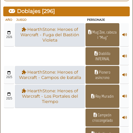
Doblajes [
296
]
AÑO
JUEGO
PERSONAJE
HearthStone: Heroes of
Mug'Zee, cabeza
Warcraft - Fuga del Bastión
2026
1 "Mug"
Violeta
Diablillo
INFERNAL
HearthStone: Heroes of
Pionero
2025
Warcraft - Campos de batalla
asíncrono
HearthStone: Heroes of
Warcraft - Los Portales del
Rey Muradin
2025
Tiempo
Campeón
criocongelado