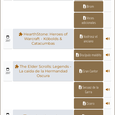
Brom
Voces
adicionales
HearthStone: Heroes of
Vustrasz el
Warcraft - Kóbolds &
2017
anciano
Catacumbas
Discípulo maldito
The Elder Scrolls: Legends -
La caída de la Hermandad
Gran Cantor
2017
Oscura
Secuaz de la
Garra
Cicero