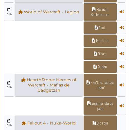
Muradin
World of Warcraft - Legion
2016
Barbabronce
Alodi
Mimiron
Ruven
Ariden
HearthStone: Heroes of
Han'Cho, cabeza
Warcraft - Mafias de
2016
1 'Han'
Gadgetzan
Enjambrista de
jade
Fallout 4 - Nuka-World
Ojo rojo
2016