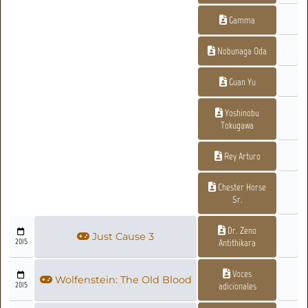
Gamma
Nobunaga Oda
Guan Yu
Yoshinobu
Tokugawa
Rey Arturo
Chester Horse
Sr.
Dr. Zeno
Just Cause 3
2015
Antithikara
Voces
Wolfenstein: The Old Blood
2015
adicionales