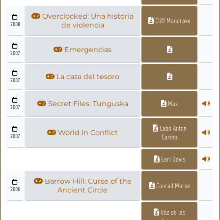
Overclocked: Una historia
Cliff Mandrake
2008
de violencia
Emergencias
2007
La caza del tesoro
2007
Secret Files: Tunguska
Max
2007
Cabo Anton
World In Conflict
2007
Carino
Earl Davis
Barrow Hill: Curse of the
Conrad Morse
2006
Ancient Circle
Voz de las