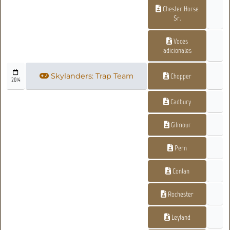
Chester Horse
Sr.
Voces
adicionales
Skylanders: Trap Team
Chopper
2014
Cadbury
Gilmour
Pern
Conlan
Rochester
Leyland