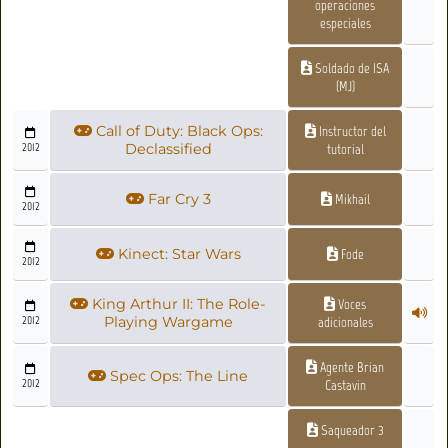
operaciones
especiales
Soldado de ISA
(MJ)
Call of Duty: Black Ops:
Instructor del
2012
Declassified
tutorial
Far Cry 3
Mikhail
2012
Kinect: Star Wars
Fode
2012
King Arthur II: The Role-
Voces
2012
Playing Wargame
adicionales
Agente Brian
Spec Ops: The Line
2012
Castavin
Saqueador 3