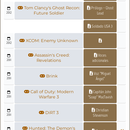
Tom Clancy's Ghost Recon:
Prólogo - Ghost
2012
Future Soldier
Lead
Soldado USA 3
XCOM: Enemy Unknown
2012
Assassin's Creed:
Voces
2011
Revelations
adicionales
Voz "Miguel
Brink
2011
Ángel"
Call of Duty: Modern
Capitán John
2011
Warfare 3
"Soap" MacTavish
Christian
DiRT 3
2011
Stevenson
Hunted: The Demon's