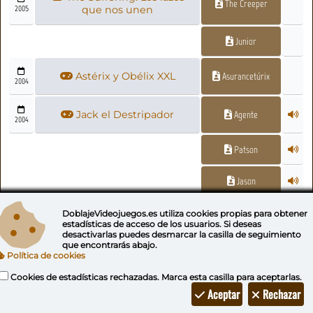
The Creeper
2005
que nos unen
Junior
Astérix y Obélix XXL
Asurancetúrix
2004
Jack el Destripador
Agente
2004
Patson
Jason
DoblajeVideojuegos.es utiliza
cookies propias
para obtener
The Suffering
Ernesto
2004
estadísticas de acceso de los usuarios. Si deseas
desactivarlas puedes
desmarcar la casilla de seguimiento
que encontrarás abajo.
Chico
Política de cookies
Cookies de estadísticas rechazadas. Marca esta casilla para aceptarlas.
Recluso colgado
Aceptar
Rechazar