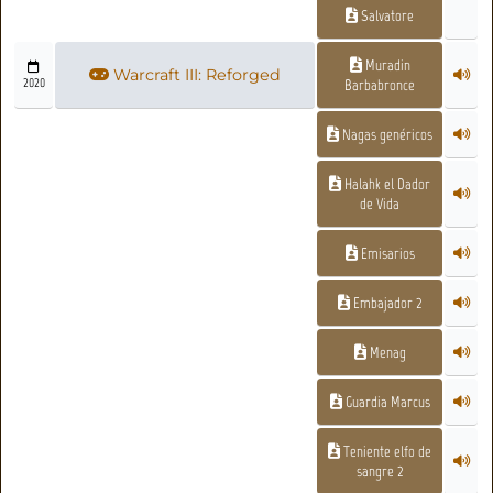
Salvatore
Muradin
Warcraft III: Reforged
2020
Barbabronce
Nagas genéricos
Halahk el Dador
de Vida
Emisarios
Embajador 2
Menag
Guardia Marcus
Teniente elfo de
sangre 2