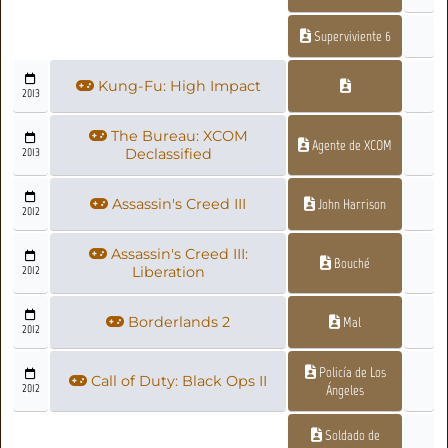
Superviviente 6
Kung-Fu: High Impact
2013
The Bureau: XCOM
Agente de XCOM
2013
Declassified
Assassin's Creed III
John Harrison
2012
Assassin's Creed III:
Bouché
2012
Liberation
Borderlands 2
Mal
2012
Policía de Los
Call of Duty: Black Ops II
2012
Ángeles
Soldado de