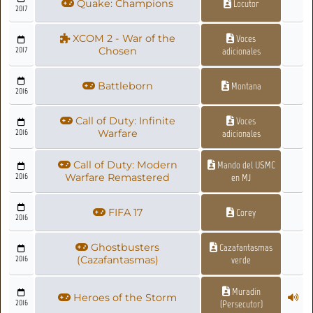
Quake: Champions
Locutor
2017
XCOM 2 - War of the
Voces
2017
Chosen
adicionales
Battleborn
Montana
2016
Call of Duty: Infinite
Voces
2016
Warfare
adicionales
Call of Duty: Modern
Mando del USMC
2016
Warfare Remastered
en MJ
FIFA 17
Corey
2016
Ghostbusters
Cazafantasmas
2016
(Cazafantasmas)
verde
Muradin
Heroes of the Storm
2016
(Persecutor)