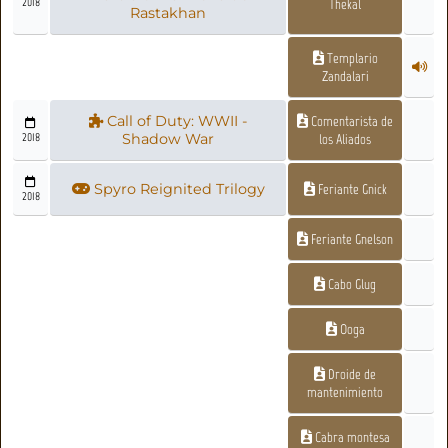
2018
Thekal
Rastakhan
Templario
Zandalari
Call of Duty: WWII -
Comentarista de
2018
Shadow War
los Aliados
Spyro Reignited Trilogy
Feriante Gnick
2018
Feriante Gnelson
Cabo Glug
Ooga
Droide de
mantenimiento
Cabra montesa