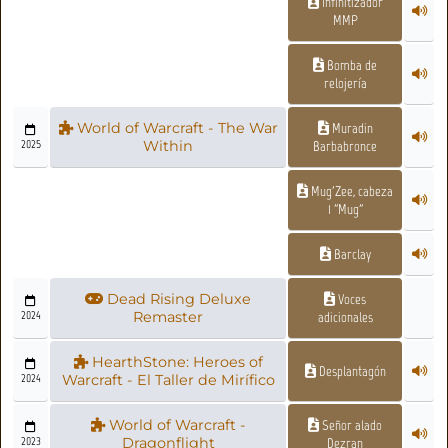
Infinitizador
MMP
Bomba de
relojería
World of Warcraft - The War
Muradin
2025
Within
Barbabronce
Mug'Zee, cabeza
1 "Mug"
Barclay
Dead Rising Deluxe
Voces
2024
Remaster
adicionales
HearthStone: Heroes of
Desplantagón
2024
Warcraft - El Taller de Mirífico
World of Warcraft -
Señor alado
2023
Dragonflight
Dezran