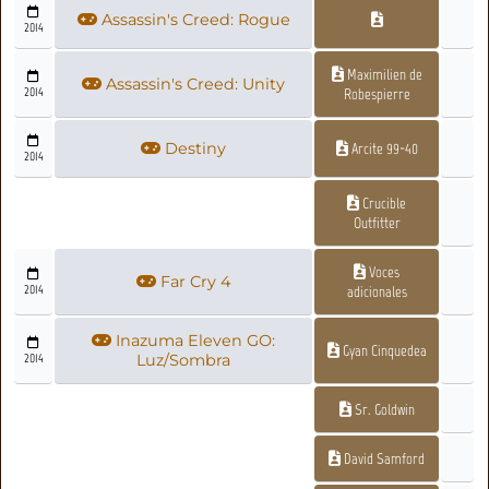
Assassin's Creed: Rogue
2014
Maximilien de
Assassin's Creed: Unity
2014
Robespierre
Destiny
Arcite 99-40
2014
Crucible
Outfitter
Voces
Far Cry 4
2014
adicionales
Inazuma Eleven GO:
Gyan Cinquedea
2014
Luz/Sombra
Sr. Goldwin
David Samford