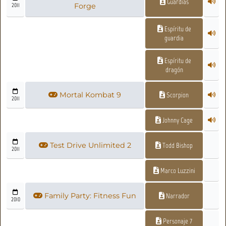
Guardias
2011
Forge
Espíritu de
guardia
Espíritu de
dragón
Mortal Kombat 9
Scorpion
2011
Johnny Cage
Test Drive Unlimited 2
Todd Bishop
2011
Marco Luzzini
Family Party: Fitness Fun
Narrador
2010
Personaje 7