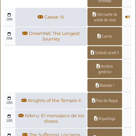
ofrendas
Fabricante de
Caesar IV
2006
aceite de oliva
Dreamfall: The Longest
Cuervo
2006
Journey
Soldado azadí 5
Hombre
genérico
Rebelde 1
Knights of the Temple II
Paul de Raque
2005
Nibiru: El mensajero de los
Arqueólogo
2005
dioses
The Suffering: Los lazos