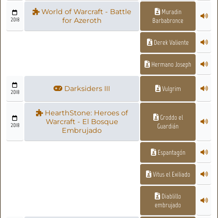
World of Warcraft - Battle
Muradin
2018
for Azeroth
Barbabronce
Derek Valiente
Hermano Joseph
Darksiders III
Vulgrim
2018
HearthStone: Heroes of
Groddo el
Warcraft - El Bosque
2018
Guardián
Embrujado
Espantagón
Vitus el Exiliado
Diablillo
embrujado