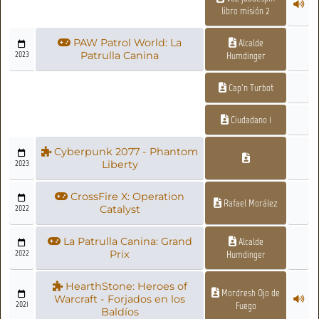
libro misión 2
PAW Patrol World: La
Alcalde
2023
Patrulla Canina
Humdinger
Cap'n Turbot
Ciudadano 1
Cyberpunk 2077 - Phantom
2023
Liberty
CrossFire X: Operation
Rafael Morález
2022
Catalyst
La Patrulla Canina: Grand
Alcalde
2022
Prix
Humdinger
HearthStone: Heroes of
Mordresh Ojo de
Warcraft - Forjados en los
2021
Fuego
Baldíos