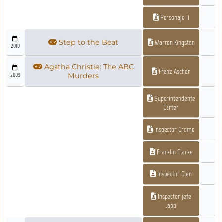
Personaje 11
Step to the Beat
Warren Kingston
2010
Agatha Christie: The ABC
Franz Ascher
2009
Murders
Superintendente
Carter
Inspector Crome
Franklin Clarke
Inspector Glen
Inspector jefe
Japp