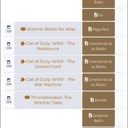
Bobby
Gus
Starlink: Battle for Atlas
Peppy Hare
2018
Call of Duty: WWII - The
Comentarista de
2018
Resistance
los Aliados
Call of Duty: WWII - The
Comentarista de
2018
United Front
los Aliados
Call of Duty: WWII - The
Comentarista de
2018
War Machine
los Aliados
Thronebreaker: The
Vavrinek
2018
Witcher Tales
Campesino
Aedirn