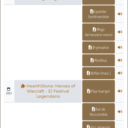
Lysander
Sombraestelar
Mago
darnassiano novicio
Brynnsahce
Rionthus
Niffen (masc.)
HearthStone: Heroes of
Warcraft - El Festival
Pipa huargen
2023
Legendario
Fan de
Hociconiebla
Voz jabaespín