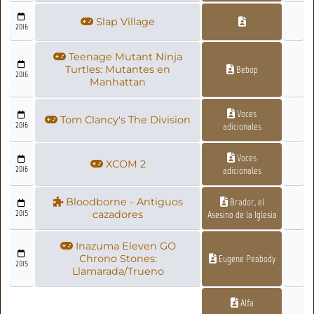
Slap Village
2016
Teenage Mutant Ninja
Turtles: Mutantes en
Bebop
2016
Manhattan
Voces
Tom Clancy's The Division
2016
adicionales
Voces
XCOM 2
2016
adicionales
Bloodborne - Antiguos
Brador, el
2015
cazadores
Asesino de la Iglesia
Inazuma Eleven GO
Chrono Stones:
Eugene Peabody
2015
Llamarada/Trueno
Alfa