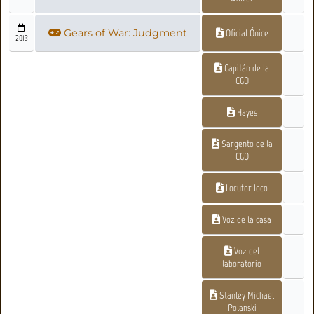
Gears of War: Judgment
Oficial Ónice
2013
Capitán de la
CGO
Hayes
Sargento de la
CGO
Locutor loco
Voz de la casa
Voz del
laboratorio
Stanley Michael
Polanski