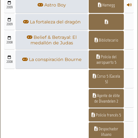
Astro Boy
Hamegg
2009
La fortaleza del dragón
2009
Belief & Betrayal: El
Bibliotecario
2008
medallón de Judas
Policía del
La conspiración Bourne
2008
aeropuerto 5
Corso 5 (Gacela
5)
Agente de élite
de Divandelen 2
Policía francés 5
Despachador
lituano