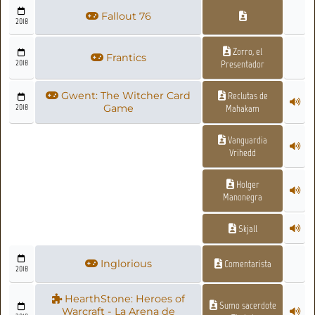
Fallout 76
2018
Zorro, el
Frantics
2018
Presentador
Gwent: The Witcher Card
Reclutas de
2018
Game
Mahakam
Vanguardia
Vrihedd
Holger
Manonegra
Skjall
Inglorious
Comentarista
2018
HearthStone: Heroes of
Sumo sacerdote
Warcraft - La Arena de