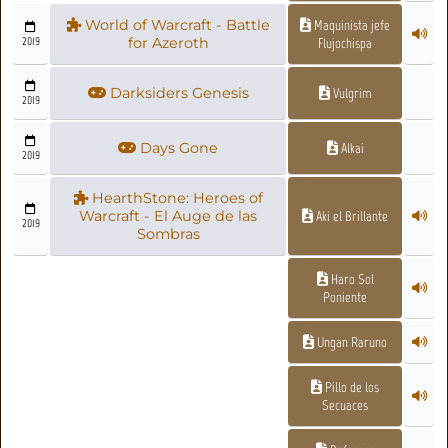
World of Warcraft - Battle
Maquinista jefe
2019
for Azeroth
Flujochispa
Darksiders Genesis
Vulgrim
2019
Days Gone
Alkai
2019
HearthStone: Heroes of
Warcraft - El Auge de las
Aki el Brillante
2019
Sombras
Haro Sol
Poniente
Ungan Raruno
Pillo de los
Secuaces