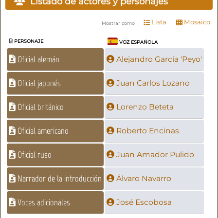
Listado de actores y personajes
Lista
Mosaico
Mostrar como
PERSONAJE
VOZ ESPAÑOLA
Oficial alemán
Alejandro García 'Peyo'
Oficial japonés
Juan Carlos Lozano
Oficial británico
Lorenzo Beteta
Oficial americano
Roberto Encinas
Oficial ruso
Juan Amador Pulido
Narrador de la introducción
Álvaro Navarro
Voces adicionales
José Escobosa