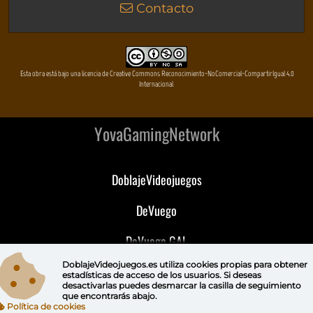
Contacto
Esta obra está bajo una licencia de Creative Commons Reconocimiento-NoComercial-CompartirIgual 4.0
Internacional
YovaGamingNetwork
DoblajeVideojuegos
DeVuego
DeVuego GAL
DoblajeVideojuegos.es utiliza
cookies propias
para obtener
DeVuego LATAM
estadísticas de acceso de los usuarios. Si deseas
desactivarlas puedes
desmarcar la casilla de seguimiento
que encontrarás abajo.
DeVuego Portugal
Política de cookies