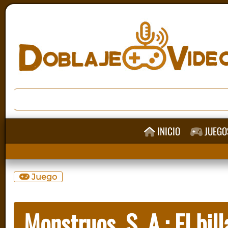
INICIO
JUEGO
Juego
Monstruos, S. A.: El bill