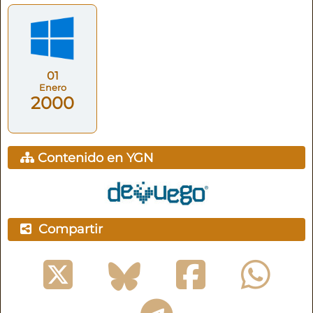
01
Enero
2000
Contenido en YGN
Compartir