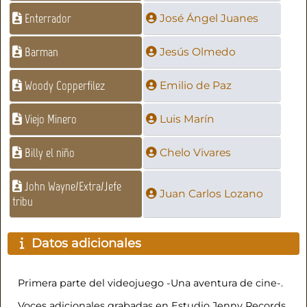
Enterrador
José Ángel Juanes
Barman
Jesús Olmedo
Woody Copperfilez
Emilio de Paz
Viejo Minero
Luis Marín
Billy el niño
Chelo Vivares
John Wayne/Extra/Jefe
Juan Carlos Lozano
tribu
Datos adicionales
Primera parte del videojuego -Una aventura de cine-.
Voces adicionales grabadas en Estudio Jenny Records