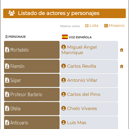
Listado de actores y personajes
Lista
Mosaico
Mostrar como
PERSONAJE
VOZ ESPAÑOLA
Miguel Ángel
Mortadelo
Manrique
Filemón
Carlos Revilla
Súper
Antonio Villar
Profesor Bacterio
Carlos del Pino
Ofelia
Chelo Vivares
Anticuario
Luis Mas