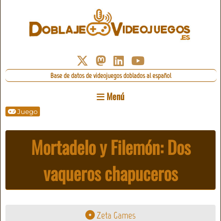
Base de datos de videojuegos doblados al español
Menú
Juego
Mortadelo y Filemón: Dos
vaqueros chapuceros
Zeta Games