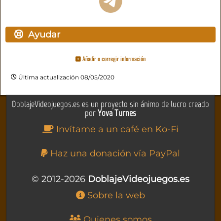
Ayudar
Añadir o corregir información
Última actualización 08/05/2020
DoblajeVideojuegos.es es un proyecto sin ánimo de lucro creado
por
Yova Turnes
Invítame a un café en Ko-Fi
Haz una donación vía PayPal
© 2012-2026
DoblajeVideojuegos.es
Sobre la web
Quienes somos