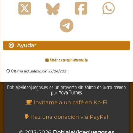
Ayudar
Añadir o corregir información
Última actualización 22/04/2021
DoblajeVideojuegos.es es un proyecto sin ánimo de lucro creado
por
Yova Turnes
Invítame a un café en Ko-Fi
Haz una donación vía PayPal
© 2012-2026
DoblajeVideojuegos.es