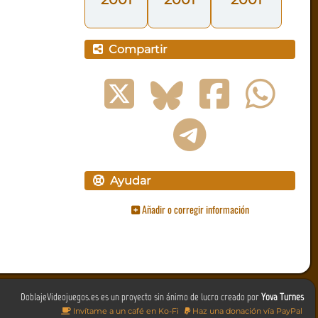
Compartir
Ayudar
Añadir o corregir información
DoblajeVideojuegos.es es un proyecto sin ánimo de lucro creado por
Yova Turnes
Invítame a un café en Ko-Fi
Haz una donación vía PayPal