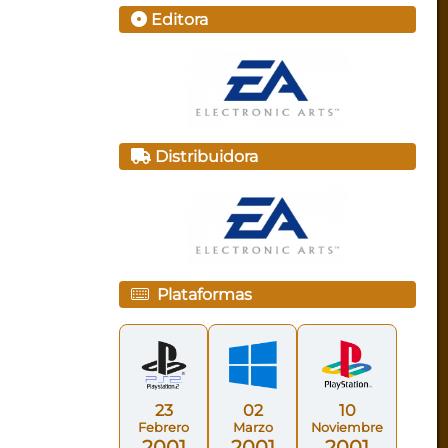
Editora
Distribuidora
Plataformas
23
02
10
Febrero
Marzo
Noviembre
2001
2001
2001