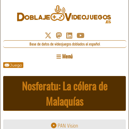
Base de datos de videojuegos doblados al español
Menú
Juego
Nosferatu: La cólera de
Malaquías
PAN Vision