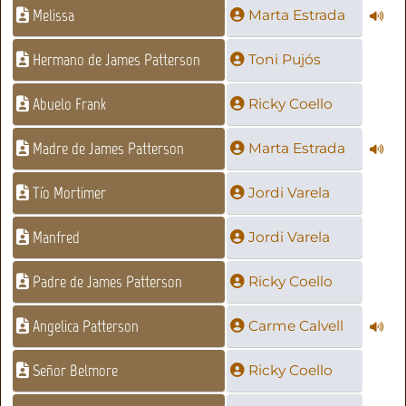
Melissa
Marta Estrada
Hermano de James Patterson
Toni Pujós
Abuelo Frank
Ricky Coello
Madre de James Patterson
Marta Estrada
Tío Mortimer
Jordi Varela
Manfred
Jordi Varela
Padre de James Patterson
Ricky Coello
Angelica Patterson
Carme Calvell
Señor Belmore
Ricky Coello