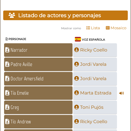
Listado de actores y personajes
Lista
Mosaico
Mostrar como
PERSONAJE
VOZ ESPAÑOLA
Narrador
Ricky Coello
Padre Aville
Jordi Varela
Doctor Amersfield
Jordi Varela
Tía Emelie
Marta Estrada
Greg
Toni Pujós
Tío Andrew
Ricky Coello