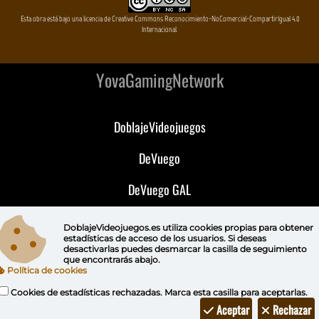
Esta obra está bajo una licencia de Creative Commons Reconocimiento-NoComercial-CompartirIgual 4.0
Internacional
YovaGamingNetwork
DoblajeVideojuegos
DeVuego
DeVuego GAL
DeVuego LATAM
DoblajeVideojuegos.es utiliza
cookies propias
para obtener
estadísticas de acceso de los usuarios. Si deseas
DeVuego Portugal
desactivarlas puedes
desmarcar la casilla de seguimiento
que encontrarás abajo.
Política de cookies
Cookies de estadísticas rechazadas. Marca esta casilla para aceptarlas.
Aceptar
Rechazar