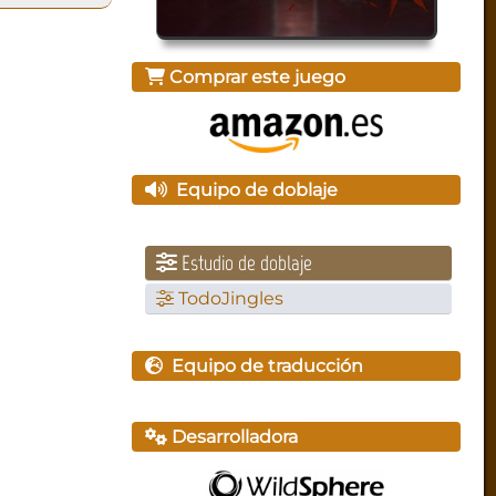
Comprar este juego
Equipo de doblaje
Estudio de doblaje
TodoJingles
Equipo de traducción
Desarrolladora