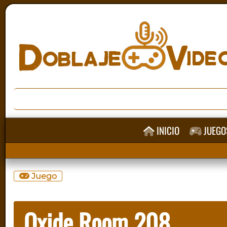
INICIO
JUEGO
Juego
Oxide Room 208