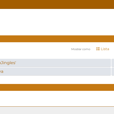
Lista
Mostrar como
oJingles'
va