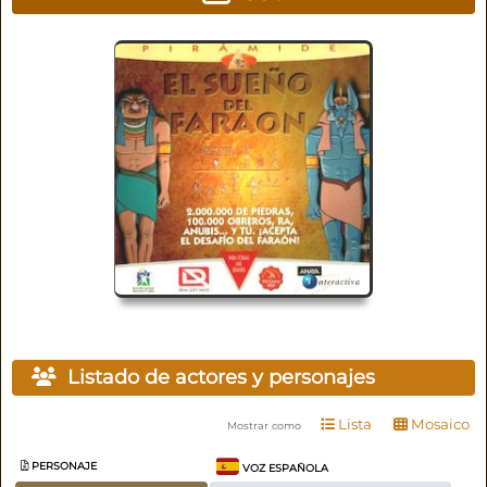
Listado de actores y personajes
Lista
Mosaico
Mostrar como
PERSONAJE
VOZ ESPAÑOLA