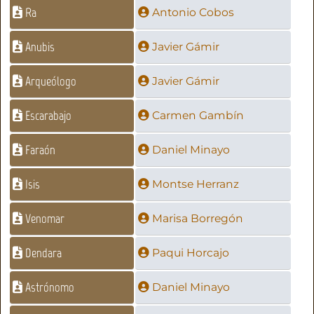
Ra
Antonio Cobos
Anubis
Javier Gámir
Arqueólogo
Javier Gámir
Escarabajo
Carmen Gambín
Faraón
Daniel Minayo
Isis
Montse Herranz
Venomar
Marisa Borregón
Dendara
Paqui Horcajo
Astrónomo
Daniel Minayo