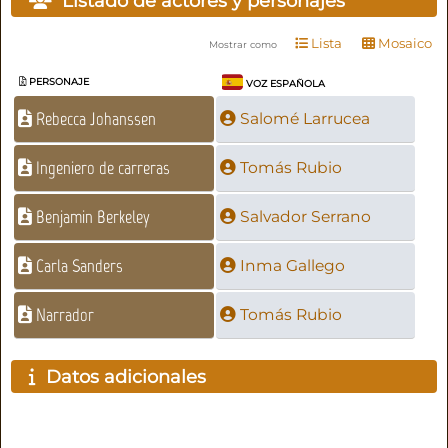
Listado de actores y personajes
Lista
Mosaico
Mostrar como
PERSONAJE
VOZ ESPAÑOLA
Rebecca Johanssen
Salomé Larrucea
Ingeniero de carreras
Tomás Rubio
Benjamin Berkeley
Salvador Serrano
Carla Sanders
Inma Gallego
Narrador
Tomás Rubio
Datos adicionales