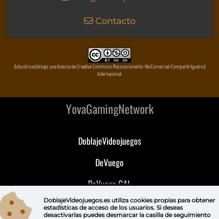
Contacto
Esta obra está bajo una licencia de Creative Commons Reconocimiento-NoComercial-CompartirIgual 4.0
Internacional
YovaGamingNetwork
DoblajeVideojuegos
DeVuego
DeVuego GAL
DoblajeVideojuegos.es utiliza
cookies propias
para obtener
DeVuego LATAM
estadísticas de acceso de los usuarios. Si deseas
desactivarlas puedes
desmarcar la casilla de seguimiento