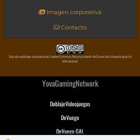
Imagen corporativa
Contacto
Esta obra está bajo una licencia de Creative Commons Reconocimiento-NoComercial-CompartirIgual 4.0
Internacional
YovaGamingNetwork
DoblajeVideojuegos
DeVuego
DeVuego GAL