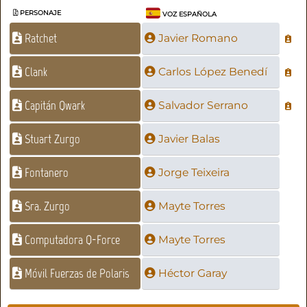
PERSONAJE
VOZ ESPAÑOLA
Ratchet
Javier Romano
Clank
Carlos López Benedí
Capitán Qwark
Salvador Serrano
Stuart Zurgo
Javier Balas
Fontanero
Jorge Teixeira
Sra. Zurgo
Mayte Torres
Computadora Q-Force
Mayte Torres
Móvil Fuerzas de Polaris
Héctor Garay