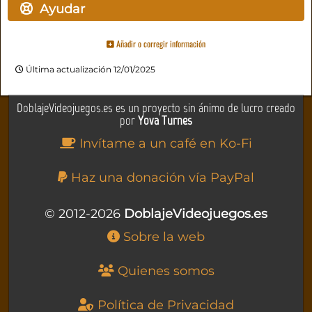
Ayudar
Añadir o corregir información
Última actualización 12/01/2025
DoblajeVideojuegos.es es un proyecto sin ánimo de lucro creado
por
Yova Turnes
Invítame a un café en Ko-Fi
Haz una donación vía PayPal
© 2012-2026
DoblajeVideojuegos.es
Sobre la web
Quienes somos
Política de Privacidad