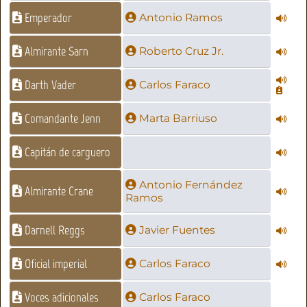
Emperador
Antonio Ramos
Almirante Sarn
Roberto Cruz Jr.
Darth Vader
Carlos Faraco
Comandante Jenn
Marta Barriuso
Capitán de carguero
Antonio Fernández
Almirante Crane
Ramos
Darnell Reggs
Javier Fuentes
Oficial imperial
Carlos Faraco
Voces adicionales
Carlos Faraco