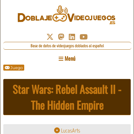
Base de datos de videojuegos doblados al español
Menú
Juego
Star Wars: Rebel Assault II -
The Hidden Empire
LucasArts