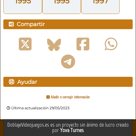
1995
1995
1997
Compartir
Ayudar
Añadir o corregir información
Última actualización 29/05/2023
DoblajeVideojuegos.es es un proyecto sin ánimo de lucro creado
por
Yova Turnes