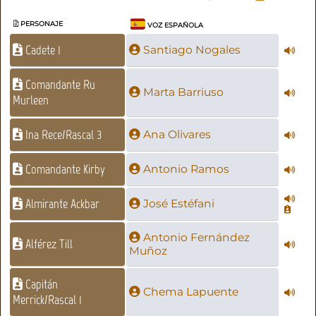
PERSONAJE
VOZ ESPAÑOLA
Cadete 1
Santiago Nogales
Comandante Ru
Marta Barriuso
Murleen
Ina Rece/Rascal 3
Ana Olivares
Comandante Kirby
Antonio Ramos
Almirante Ackbar
José Estéfani
Antonio Fernández
Alférez Till
Muñoz
Capitán
Chema Lapuente
Merrick/Rascal 1