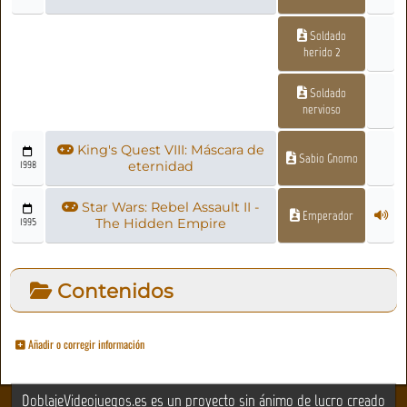
Soldado
herido 2
Soldado
nervioso
King's Quest VIII: Máscara de
Sabio Gnomo
1998
eternidad
Star Wars: Rebel Assault II -
Emperador
1995
The Hidden Empire
Contenidos
Añadir o corregir información
DoblajeVideojuegos.es es un proyecto sin ánimo de lucro creado