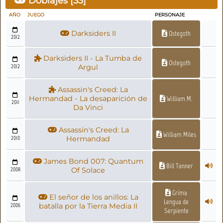
Doblajes [
33
]
AÑO
JUEGO
PERSONAJE
Darksiders II
Ostegoth
2012
Darksiders II - La Tumba de
Ostegoth
2012
Argul
Assassin's Creed: La
Hermandad - La desaparición de
William M.
2011
Da Vinci
Assassin's Creed: La
William Miles
2010
Hermandad
James Bond 007: Quantum
Bill Tanner
2008
Of Solace
Gríma
El señor de los anillos: La
Lengua de
2006
batalla por la Tierra Media II
Serpiente