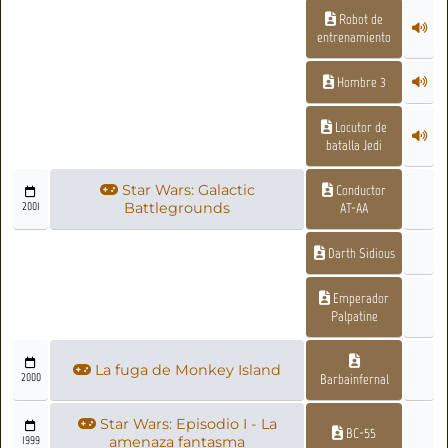
Robot de
entrenamiento
Hombre 3
Locutor de
batalla Jedi
Star Wars: Galactic
Conductor
2001
Battlegrounds
AT-AA
Darth Sidious
Emperador
Palpatine
La fuga de Monkey Island
2000
Barbainfernal
Star Wars: Episodio I - La
BC-55
1999
amenaza fantasma