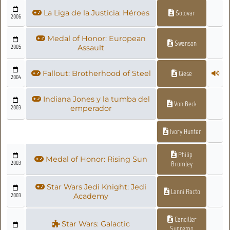
La Liga de la Justicia: Héroes
Solovar
2006
Medal of Honor: European
Swanson
2005
Assault
Fallout: Brotherhood of Steel
Giese
2004
Indiana Jones y la tumba del
Von Beck
2003
emperador
Ivory Hunter
Philip
Medal of Honor: Rising Sun
2003
Bromley
Star Wars Jedi Knight: Jedi
Lanni Racto
2003
Academy
Canciller
Star Wars: Galactic
Supremo