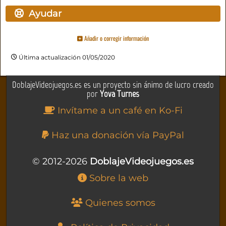
Ayudar
Añadir o corregir información
Última actualización 01/05/2020
DoblajeVideojuegos.es es un proyecto sin ánimo de lucro creado
por
Yova Turnes
Invítame a un café en Ko-Fi
Haz una donación vía PayPal
© 2012-2026
DoblajeVideojuegos.es
Sobre la web
Quienes somos