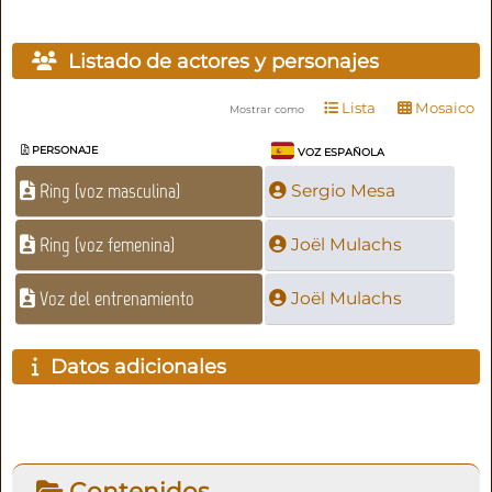
Listado de actores y personajes
Lista
Mosaico
Mostrar como
PERSONAJE
VOZ ESPAÑOLA
Ring (voz masculina)
Sergio Mesa
Ring (voz femenina)
Joël Mulachs
Voz del entrenamiento
Joël Mulachs
Datos adicionales
Contenidos