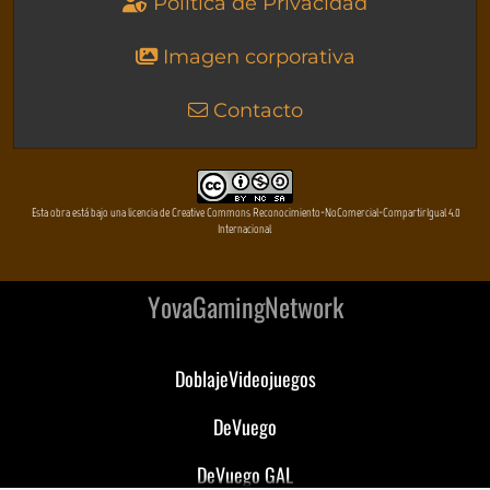
Política de Privacidad
Imagen corporativa
Contacto
Esta obra está bajo una licencia de Creative Commons Reconocimiento-NoComercial-CompartirIgual 4.0
Internacional
YovaGamingNetwork
DoblajeVideojuegos
DeVuego
DeVuego GAL