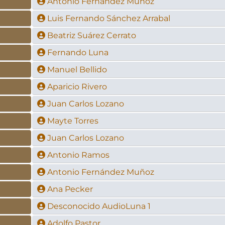
Antonio Fernández Muñoz
Luis Fernando Sánchez Arrabal
Beatriz Suárez Cerrato
Fernando Luna
Manuel Bellido
Aparicio Rivero
Juan Carlos Lozano
Mayte Torres
Juan Carlos Lozano
Antonio Ramos
Antonio Fernández Muñoz
Ana Pecker
Desconocido AudioLuna 1
Adolfo Pastor