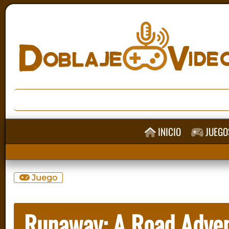
INICIO
JUEGO
Juego
Runaway: A Road Adve