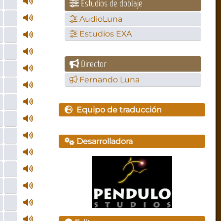
Estudios de doblaje
AudioLuna
Estudios EXA
Director
Fernando Luna
Equipo de traducción
Desarrolladora