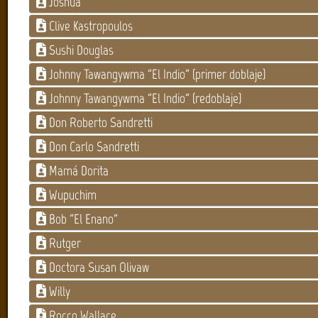
Joshua
Clive Kastropoulos
Sushi Douglas
Johnny Tawangywma "El Indio" (primer doblaje)
Johnny Tawangywma "El Indio" (redoblaje)
Don Roberto Sandretti
Don Carlo Sandretti
Mamá Dorita
Wupuchim
Bob "El Enano"
Rutger
Doctora Susan Olivaw
Willy
Rocco Wallace