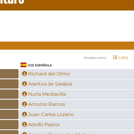
Lista
Mostrar como
VOZ ESPAÑOLA
Richard del Olmo
Arantxa de Sarabia
Nuria Mediavilla
Antonio Ramos
Juan Carlos Lozano
Adolfo Pastor