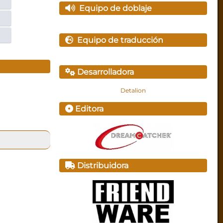
Equipo de doblaje
Equipo de traducción
Desarrolladora
Detalion
Editora
Distribuidora