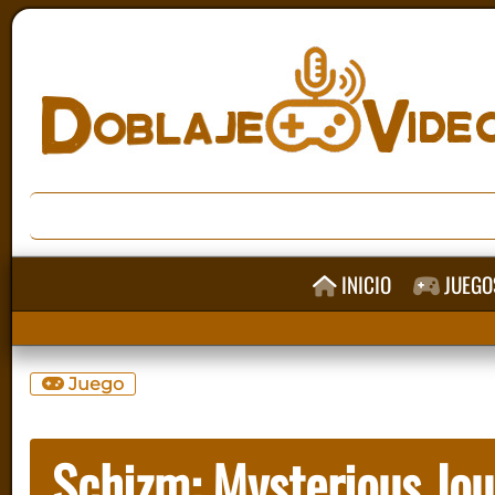
INICIO
JUEGO
Juego
Schizm: Mysterious Jo