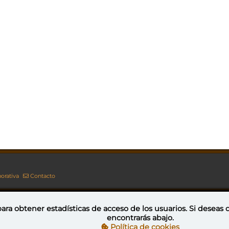
orativa
Contacto
ara obtener estadísticas de acceso de los usuarios. Si deseas
encontrarás abajo.
Esta obra está bajo una licencia de Creative Commons Reconocimiento-NoComercial-CompartirIgual 4.0 Internacional
Política de cookies