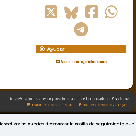
Ayudar
Añadir o corregir información
DoblajeVideojuegos.es es un proyecto sin ánimo de lucro creado por
Yova Turnes
Invítame a un café en Ko-Fi
Haz una donación vía PayPal
 desactivarlas puedes
desmarcar la casilla de seguimiento
que