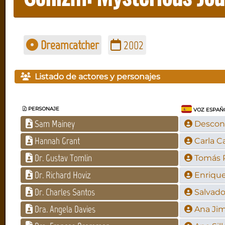
Dreamcatcher
2002
Listado de actores y personajes
PERSONAJE
VOZ ESPAÑ
Sam Mainey
Descon
Hannah Grant
Carla C
Dr. Gustav Tomlin
Tomás 
Dr. Richard Hoviz
Enrique
Dr. Charles Santos
Salvado
Dra. Angela Davies
Ana Ji