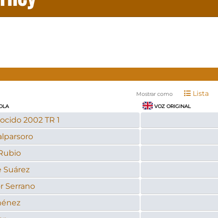
Lista
Mostrar como
OLA
VOZ ORIGINAL
ocido 2002 TR 1
alparsoro
Rubio
 Suárez
r Serrano
ménez