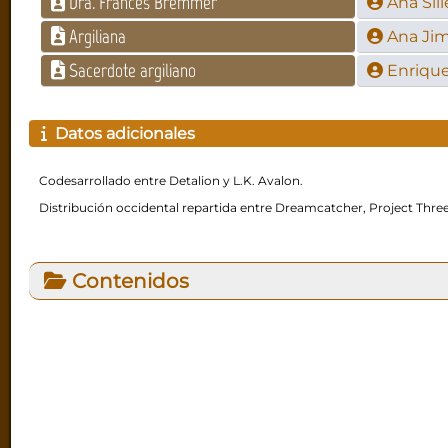
Dra. Frances Bremmer
Ana Sill
Argiliana
Ana Ji
Sacerdote argiliano
Enrique
Datos adicionales
Codesarrollado entre Detalion y L.K. Avalon.
Distribución occidental repartida entre Dreamcatcher, Project Three
Contenidos