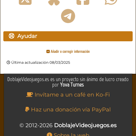
Ayudar
Añadir o corregir información
Última actualización 08/03/2025
DoblajeVideojuegos.es es un proyecto sin ánimo de lucro creado
por
Yova Turnes
Invítame a un café en Ko-Fi
Haz una donación vía PayPal
© 2012-2026
DoblajeVideojuegos.es
Sobre la web